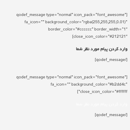
[qodef_message type=”normal” icon_pack=”font_awesome”
fa_icon=”” background_color=”rgba(255,255,255,0.01)”
border_color=”#cccccc” border_width=”1″
close_icon_color=”#212121″]
وارد کردن پیام مورد نظر شما
[/qodef_message]
[qodef_message type=”normal” icon_pack=”font_awesome”
fa_icon=”” background_color=”#b2dd4c”
close_icon_color=”#ffffff”]
وارد کردن پیام مورد نظر شما
[/qodef_message]