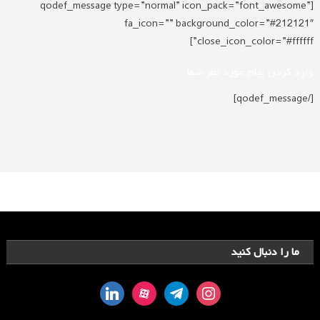
[qodef_message type=”normal” icon_pack=”font_awesome”
fa_icon=”” background_color=”#212121″
close_icon_color=”#ffffff”]
وارد کردن پیام مورد نظر شما
[/qodef_message]
ما را دنبال کنید
linkedin
aparat
telegram
instagram