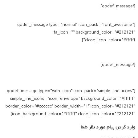
[/qodef_message]
[qodef_message type=”normal” icon_pack=”font_awesome”
fa_icon=”” background_color=”#212121″
close_icon_color=”#ffffff”]
وارد کردن پیام مورد نظر شما
[/qodef_message]
[qodef_message type=”with_icon” icon_pack=”simple_line_icons”
simple_line_icons=”icon-envelope” background_color=”#ffffff”
border_color=”#cccccc” border_width=”1″ icon_color=”#212121″
icon_background_color=”#ffffff” close_icon_color=”#212121″]
وارد کردن پیام مورد نظر شما