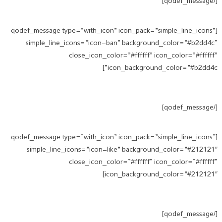
[/qodef_message]
[qodef_message type=”with_icon” icon_pack=”simple_line_icons”
simple_line_icons=”icon-ban” background_color=”#b2dd4c”
close_icon_color=”#ffffff” icon_color=”#ffffff”
icon_background_color=”#b2dd4c”]
وارد کردن پیام مورد نظر شما
[/qodef_message]
[qodef_message type=”with_icon” icon_pack=”simple_line_icons”
simple_line_icons=”icon-like” background_color=”#212121″
close_icon_color=”#ffffff” icon_color=”#ffffff”
icon_background_color=”#212121″]
وارد کردن پیام مورد نظر شما
[/qodef_message]