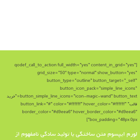
[qodef_call_to_action full_width=”yes” content_in_grid=”yes”
grid_size=”50″ type=”normal” show_button=”yes”
button_type=”outline” button_target=”_self”
button_icon_pack=”simple_line_icons”
button_simple_line_icons=”icon-magic-wand” button_text=”خرید
قالب” button_link=”#” color=”#ffffff” hover_color=”#ffffff”
border_color=”#d9eea6″ hover_border_color=”#d9eea6″
box_padding=”48px 0px”]
لورم ایپسوم متن ساختگی با تولید سادگی نامفهوم از