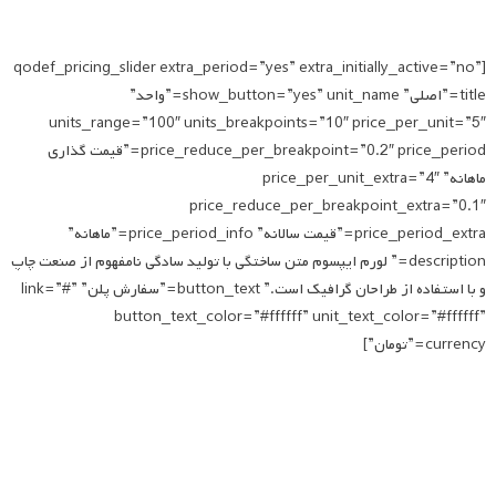
[qodef_pricing_slider extra_period=”yes” extra_initially_active=”no”
title=”اصلی” show_button=”yes” unit_name=”واحد”
units_range=”100″ units_breakpoints=”10″ price_per_unit=”5″
price_reduce_per_breakpoint=”0.2″ price_period=”قیمت گذاری
ماهانه” price_per_unit_extra=”4″
price_reduce_per_breakpoint_extra=”0.1″
price_period_extra=”قیمت سالانه” price_period_info=”ماهانه”
description=” لورم ایپسوم متن ساختگی با تولید سادگی نامفهوم از صنعت چاپ
و با استفاده از طراحان گرافیک است.” button_text=”سفارش پلن” link=”#”
button_text_color=”#ffffff” unit_text_color=”#ffffff”
currency=”تومان”]