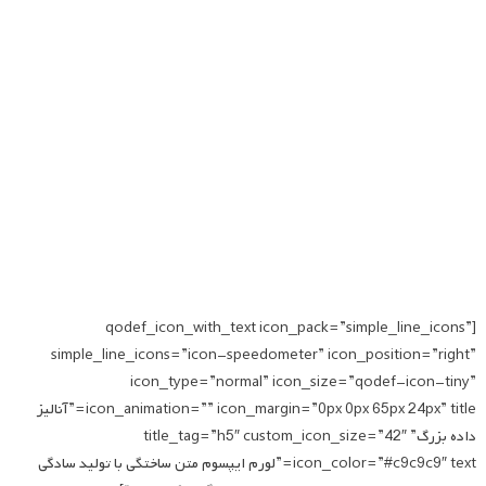
[qodef_icon_with_text icon_pack=”simple_line_icons”
simple_line_icons=”icon-speedometer” icon_position=”right”
icon_type=”normal” icon_size=”qodef-icon-tiny”
icon_animation=”” icon_margin=”0px 0px 65px 24px” title=”آنالیز
داده بزرگ” title_tag=”h5″ custom_icon_size=”42″
icon_color=”#c9c9c9″ text=”لورم ایپسوم متن ساختگی با تولید سادگی