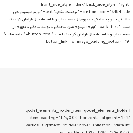
front_side_style=”dark” back_side_style=”light”
custom_icon=”3494″ title=”موقعیت مکانی” text=”لورم ایپسوم متن
ساختگی با تولید سادگی نامفهوم از صنعت چاپ و با استفاده از طراحان گرافیک
است. ” back_text=”لورم ایپسوم متن ساختگی با تولید سادگی نامفهوم از
صنعت چاپ و با استفاده از طراحان گرافیک است. ” button_text=”ادامه مطلب”
button_link=”#” image_padding_bottom=”9″]
[qodef_elements_holder][qodef_elements_holder_item
item_padding=”17% 0 0 0″ horizontal_aligment=”left”
vertical_alignment=”middle” hover_animation=”default”
item_padding_1024_1280=”20% 0 0 0″