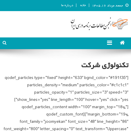
خانه
درباره ما
جمعه, مرداد ۱۶, ۱۴۰۵
انجمن مطالعات برنامه درسی ایران
انجمن مطالعات برنامه درسی ایران
تکنولوژی شرکت
[qodef_particles type=”fixed” height=”633″ bgnd_color=”#191f35″
particles_density=”medium” particles_color=”#c1c1c1″
particles_opacity=”1″ particles_size=”3″ speed=”3″
show_lines=”yes” line_length=”100″ hover=”yes” click=”yes”]
[qodef_particles_content width=”100″ margin_top=”18%”
margin_bottom=”19%”][qodef_custom_font
font_family=”joomyekan” font_size=”48″ line_height=”86″
font_weight=”800″ letter_spacing=”0″ text_transform=”Uppercase”