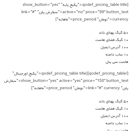
[qodef_pricing_table title=”پکیج پایه” show_button=”yes”
active=”no” price=”99″ button_text=”سفارش پلن” link=”#”
currency=”تومان” price_period=”ماهانه”]
۵۰ گیگ پهنای باند
۱۰ گیگ فضای هاست
۱۰۰ آدرس ایمیل
۱۰ ساب دامنه
هاست سی پنل
[/qodef_pricing_table][qodef_pricing_table title=”پکیج اورجینال”
show_button=”yes” active=”yes” price=”150″ button_text=”سفارش
پلن” link=”#” currency=”تومان” price_period=”ماهانه”]
۵۰ گیگ پهنای باند
۱۰ گیگ فضای هاست
۱۰۰ آدرس ایمیل
۱۰ ساب دامنه
هاست سی پنل