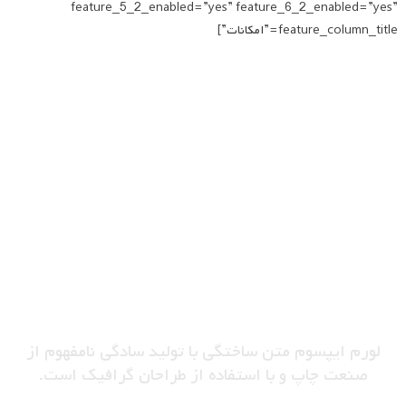
feature_5_2_enabled=”yes” feature_6_2_enabled=”yes”
feature_column_title=”امکانات”]
محاسبه هزینه پلن شما
لورم ایپسوم متن ساختگی با تولید سادگی نامفهوم از
صنعت چاپ و با استفاده از طراحان گرافیک است.