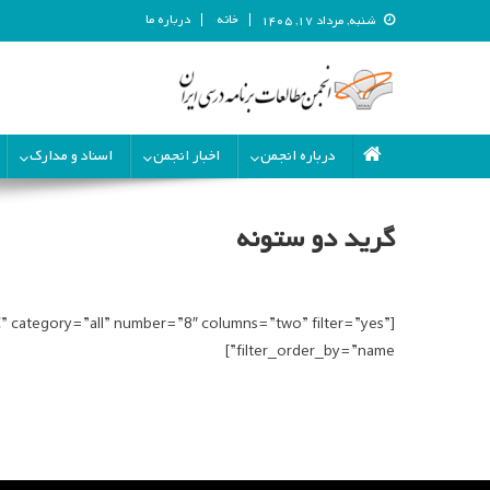
خانه
درباره ما
شنبه, مرداد ۱۷, ۱۴۰۵
انجمن مطالعات برنامه درسی ای
انجمن مطالعات برنامه درسی ایران
درباره انجمن
اخبار انجمن
اسناد و مدارک
گرید دو ستونه
 category=”all” number=”8″ columns=”two” filter=”yes”
filter_order_by=”name”]