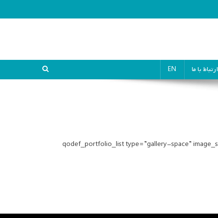
ارتباط با ما
EN
[qodef_portfolio_list type=”gallery-space” imag