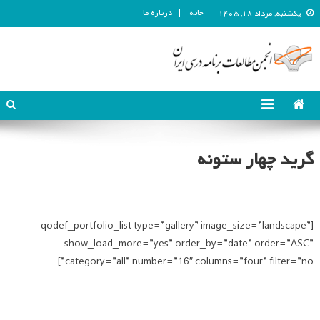
خانه
درباره ما
یکشنبه, مرداد ۱۸, ۱۴۰۵
انجمن مطالعات برنامه درسی ایران
انجمن مطالعات برنامه درسی ایران
گرید چهار ستونه
[qodef_portfolio_list type=”gallery” image_size=”landscape”
show_load_more=”yes” order_by=”date” order=”ASC”
category=”all” number=”16″ columns=”four” filter=”no”]