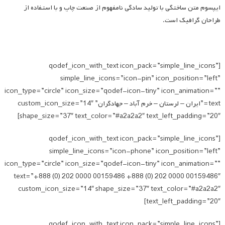
ایپسوم متن ساختگی با تولید سادگی نامفهوم از صنعت چاپ و با استفاده از
طراحان گرافیک است.
[qodef_icon_with_text icon_pack=”simple_line_icons”
simple_line_icons=”icon-pin” icon_position=”left”
icon_type=”circle” icon_size=”qodef-icon-tiny” icon_animation=””
text=”ایران – لرستان – خرم آباد – جهادگران” custom_icon_size=”14″
shape_size=”37″ text_color=”#a2a2a2″ text_left_padding=”20″]
[qodef_icon_with_text icon_pack=”simple_line_icons”
simple_line_icons=”icon-phone” icon_position=”left”
icon_type=”circle” icon_size=”qodef-icon-tiny” icon_animation=””
text=”+888 (0) 202 0000 00159486 +888 (0) 202 0000 00159486″
custom_icon_size=”14″ shape_size=”37″ text_color=”#a2a2a2″
text_left_padding=”20″]
[qodef_icon_with_text icon_pack=”simple_line_icons”