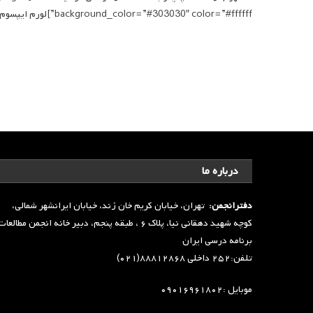
background_color=”#303030″ color=”#ffffff”]لورم ایپسوم متن ساختگی با تولید سادگی نامفهوم از صنعت چاپ و با استفاده از طراحان گرافیک است.
درباره ما
دفترانجمن:
تهران، خیابان کریم خان زند، خیابان ایرانشهر شمالی،
کوچه شهید دهقانی نیا، پلاک ۶ ، طبقه پنجم، دبیر خانه انجمن مطالعا
برنامه درسی ایران
تلفن:۲۵۲ داخلی ۸۸۸۱۲۸۶۸(۰۲۱)
موبایل :۰۹۰۱۶۹۶۱۸۰۲