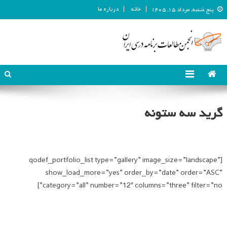
خانه
درباره ما
پنج شنبه, مرداد ۱۵, ۱۴۰۵
انجمن مطالعات برنامه درسی ایران
انجمن مطالعات برنامه درسی ایران
گرید سه ستونه
[qodef_portfolio_list type=”gallery” image_size=”landscape”
show_load_more=”yes” order_by=”date” order=”ASC”
category=”all” number=”12″ columns=”three” filter=”no”]