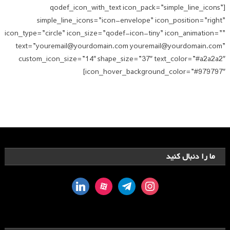
[qodef_icon_with_text icon_pack=”simple_line_icons”
simple_line_icons=”icon-envelope” icon_position=”right”
icon_type=”circle” icon_size=”qodef-icon-tiny” icon_animation=””
text=”youremail@yourdomain.com youremail@yourdomain.com”
custom_icon_size=”14″ shape_size=”37″ text_color=”#a2a2a2″
icon_hover_background_color=”#979797″]
ما را دنبال کنید
linkedin
aparat
telegram
instagram