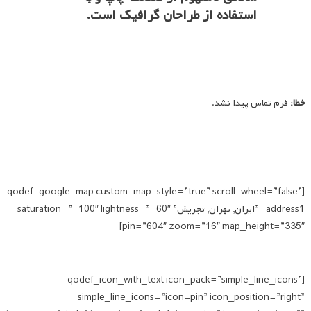
استفاده از طراحان گرافیک است.
خطا:
فرم تماس پیدا نشد.
[qodef_google_map custom_map_style=”true” scroll_wheel=”false”
address1=”ایران, تهران, تجریش” saturation=”-100″ lightness=”-60″
pin=”604″ zoom=”16″ map_height=”335″]
[qodef_icon_with_text icon_pack=”simple_line_icons”
simple_line_icons=”icon-pin” icon_position=”right”