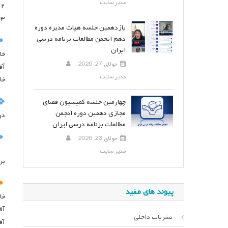
مدیر سایت
۱۲- آقای دکتر وریا ن
۱۳: آقای دکتر شهرام اسک
یازدهمین جلسه هیات مدیره دوره
دهم انجمن مطالعات برنامه درسی
ایران
خان
جولای 27, 2026
آقا
مدیر سایت
خان
چهارمین جلسه کمیسیون فضای
مجازی دهمین دوره انجمن
در بخش
مطالعات برنامه درسی ایران
جولای 23, 2026
مدیر سایت
بر
پیوند های مفید
خا
آق
نشریات داخلی
آق