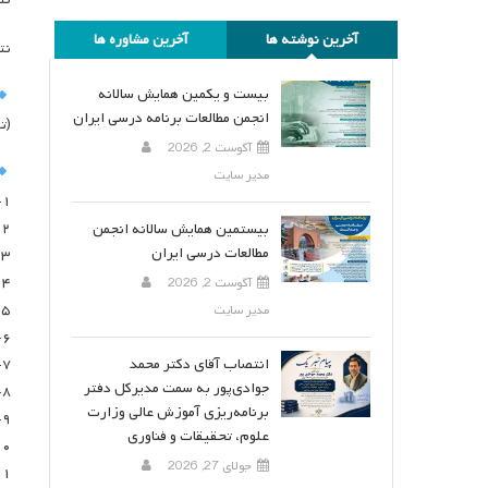
آخرین نوشته ها
آخرین مشاوره ها
نت
بیست و یکمین همایش سالانه
انجمن مطالعات برنامه درسی ایران
(ت
آگوست 2, 2026
مدیر سایت
۱- خانم دکتر نرگس کشتی آرای: ۹۴ رای
۲-آقای دکتر جواد حاتمی: ۸۷ رای
بیستمین همایش سالانه انجمن
مطالعات درسی ایران
۳-آقای دکتر سیروس منصوری ۶۷ رای
۴- آقای دکتر علی نوری: ۶۴ رای
آگوست 2, 2026
۵- خانم دکتر آسیه آل مراد: ۴۷ رای
مدیر سایت
۶-خانم دکتر فاطمه زهرا احمدی: ۴۵ رای
انتصاب آقای دکتر محمد
۷-خانم دکتر لیلا خزائی: ۴۵ رای
جوادی‌پور به سمت مدیرکل دفتر
۸-خانم دکتر نفیسه رفیعی: ۴۳ رای
برنامه‌ریزی آموزش عالی وزارت
۹- خانم دکتر سروه امینی: ۲۶ رای
علوم، تحقیقات و فناوری
۱۰- آقای دکتر سیروس اس
جولای 27, 2026
۱۱-خانم دکتر نجمه ترتیفی