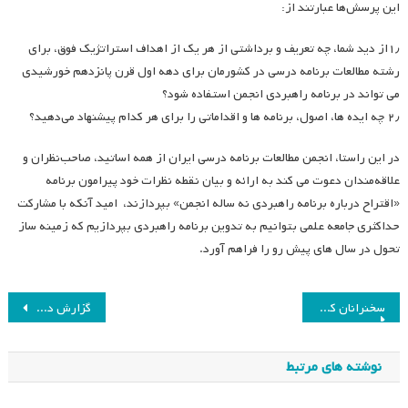
این پرسش‌ها عبارتند از:
۱٫از دید شما، چه تعریف و برداشتی از هر یک از اهداف استراتژیک فوق، برای
رشته مطالعات برنامه درسی در کشورمان برای دهه اول قرن پانزدهم خورشیدی
می تواند در برنامه راهبردی انجمن استفاده شود؟
۲٫ چه ایده ها، اصول، برنامه ها و اقداماتی را برای هر کدام پیشنهاد می‌دهید؟
در این راستا، انجمن مطالعات برنامه درسی ایران از همه اساتید، صاحب‌نظران و
علاقه‌مندان دعوت می کند به ارائه و بیان نقطه نظرات خود پیرامون برنامه
«اقتراح درباره برنامه راهبردی نه ساله انجمن» بپردازند، امید آنکه با مشارکت
حداکثری جامعه علمی بتوانیم به تدوین برنامه راهبردی بپردازیم که زمینه ساز
تحول در سال های پیش رو را فراهم آورد.
راهبری
سخنرانان کلیدی نوزدهمین همایش انجمن برنامه درسی ایران
گزارش دومین جلسه شورای عالی برنامه‌ریزی راهبردی انجمن برنامه درسی ایران
نوشته
نوشته های مرتبط