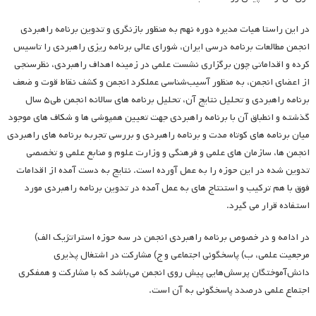
در این راستا هیات مدیره دوره نهم به منظور بازنگری و تدوین برنامه راهبردی
انجمن مطالعات برنامه درسی ایران، شورای عالی برنامه ریزی راهبردی را تاسیس
کرده و اقداماتی چون برگزاری نشست علمی در زمینه اهداف راهبردی، نظرسنجی
از اعضای انجمن، به منظور آسیب‌شناسی عملکرد انجمن و کشف نقاط قوت و ضعف
برنامه راهبردی و تحلیل نتایج آن، تحلیل برنامه های سالانه انجمن طی۵ سال
گذشته و انطباق آن با برنامه راهبردی جهت تعیین همپوشی ها و شکاف های موجود
میان برنامه های کوتاه مدت و برنامه راهبردی و بررسی تجربه برنامه های راهبردی
انجمن ها، سازمان های علمی و فرهنگی و وزارت علوم و منابع علمی و تخصصی
تدوین شده در این حوزه را به عمل آورده است. نتایج به دست آمده از اقدامات
فوق با هم ترکیب و استنتاج های به عمل آمده در تدوین برنامه راهبردی مورد
استفاده قرار می گیرد.
در ادامه و در خصوص برنامه راهبردی انجمن در سه حوزه استراتژیک الف)
مرجعیت علمی، ب) پاسخگوئی اجتماعی و ج) مشارکت در اشتغال پذیری
دانش‌آموختگان پرسش‌هایی پیش روی انجمن می‌باشد که با مشارکت و همفکری
اجتماع علمی درصدد پاسخگوئی به آن است.