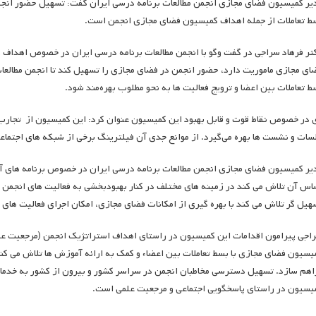
یر کمیسیون فضای مجازی انجمن مطالعات برنامه درسی ایران گفت: تسهیل حضور انجمن 
ط تعاملات از جمله اهداف کمیسیون فضای مجازی انجمن است.
تر فرهاد سراجی در گفت وگو با انجمن مطالعات برنامه درسی ایران در خصوص اهداف 
ای مجازی ماموریت دارد، حضور انجمن در فضای مجازی را تسهیل کند تا انجمن مطالعات
ط تعاملات بین اعضا و ترویج فعالیت ها به نحو مطلوب بهره­‌مند شود.
 در خصوص نقاط قوت و قابل بهبود این کمیسیون عنوان کرد: این کمیسیون از تجارب و 
سات و نشست ها بهره می­‌گیرد. از موانع جدی آن فیلترینگ برخی از شبکه های اجتماعی
یر کمیسیون فضای مجازی انجمن مطالعات برنامه درسی ایران در خصوص برنامه های آتی 
اس آن تلاش می کند در زمینه های مختلف در کنار بهبودبخشی به فعالیت های انجمن 
هیل گر تلاش می کند با بهره گیری از امکانات فضای مجازی، امکان اجرای فعالیت ها
اجی پیرامون اقدامات این کمیسیون در راستای اهداف استراتژیک انجمن (مرجعیت علم
یسیون فضای مجازی با بسط تعاملات بین اعضاء و کمک به ارائه آموزش ها تلاش می کن
اهم سازد. تسهیل دسترسی مخاطبان انجمن در سراسر کشور و بیرون از کشور به خدما
یسیون در راستای پاسخگویی اجتماعی و مرجعیت علمی است.