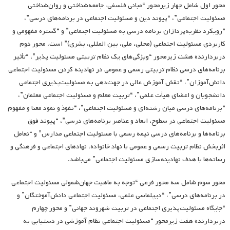
محور اول شامل چهار زیرمحور “مبانی فلسفی، جامعه‌شناختی و روان‌شناختی
مسئولیت اجتماعی”، “پیوند دین و مسئولیت اجتماعی در برنامه‌های درسی”،
“رویکرد نظریه‌پردازان برنامه درسی به مسئولیت اجتماعی” و “گستره مفهومی و
کاربردی مسئولیت اجتماعی (محلی، ملی، بین المللی، بشری)” است. محور دوم
دربردارنده هشت زیرمحور “ویژگی‌های یک نظام تربیتی مسئولیت پذیر”، “تأثیر
برنامه‌های درسی نظام تربیتی رسمی و عمومی در نهادینه کردن مسئولیت اجتماعی
دانش‌آموزان”، “نقش آموزش عالی در جهت‌دهی به مسئولیت‌پذیری اجتماعی
دانشجویان و اعضای هیأت علمی”، “تربیت معلم و مسئولیت اجتماعی معلمان”،
“برنامه‌های درسی میان رشته‌ای و مسئولیت اجتماعی”، “نفوذ و نمود معنا و مفهوم
مسئولیت اجتماعی در سطوح، ابعاد و عناصر برنامه‌های درسی”، “پیوند فوق
برنامه‌ها و برنامه‌های درسی نیمه رسمی با مسئولیت اجتماعی مدارس” و “تعامل
اثربخش نظام تربیت رسمی و عمومی با نهاد خانواده، نهادهای اجتماعی و فرهنگی و
رسانه‌ها با هدف نهادینه‌سازی مسئولیت اجتماعی” می‌باشد.
محور سوم شامل سه محور فرعی “توجه به ماهیت جهان‌شمولی مسئولیت اجتماعی
در برنامه‌های درسی”، “دیپلماسی علمی، مسئولیت اجتماعی دانش‌آموختگان” و
“جایگاه مسئولیت‌پذیری اجتماعی در تربیت شهروند جهانی” و محور چهارم
دربردارنده هفت زیرمحور “مسئولیت اجتماعی نظام آموزشی در دستیابی به