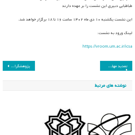
طباطبایی دبیری این نشست را بر عهده دارند
این نشست یکشنبه ۱۰ دی ماه ۱۴۰۲ ساعت ۱۶ تا ۱۸ برگزار خواهد شد.
لینک ورود به نشست:
https://vroom.um.ac.ir/icsa
راهبری
تمدید مهلت ارسال مقاله به بیستمین همایش ملی و سالانه انجمن
پژوهشگران پراستناد برتر ISC در حوزه مطالعات برنامه‌ درسی
نوشته
نوشته های مرتبط