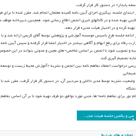
سعه پایدار» در دستور کار قرار گرفت.
 ابتدای جلسه، پیگیری اجرای آیین نامه کمیته معلمان انجام شد. مقرر شده تا برای ف
لاینی تهیه شده و در کانالهای خبری انجمن اطلاع رسانی شود. همچنین دبیرخانه موظف
 تهیه کرده و در اختیار هیات مدیره قرار دهد.
 ادامه جلسه طرح تاسیس موسسه آموزشی و پژوهشی توسط آقای کریمی ارائه شد و با ن
ارت رفاه برای رفع ابهام و آگاهی بیشتر در اختیار اعضا قرار گرفته و سپس آیین نا
یه و تصویب شود تا انجمن بر اساس شاخص¬های معین و مدونی بتواند در این خصوص 
ابه تصمیم گیری کند.
رسی درخواست انعقاد تفاهم نامه بین انجمن و نشریه «آموزش محیط زیست و توسعه پای
ضیحاتی
 وضعیت نشریه توسط مدیر داخلی و سردبیر آن، در دستور کار قرار گرفت. مقرر شد تا 
نشگاه
ام نور برای تفاهم نامه¬ها، متنی مورد توافق دو طرف تهیه شود تا بر آن اساس تفاهم 
اهبری
سی‌ و یکمین جلسه هیئت مدیره انجمن مطالعات برنامه درسی ایران
وشته
نوشته های مرتبط