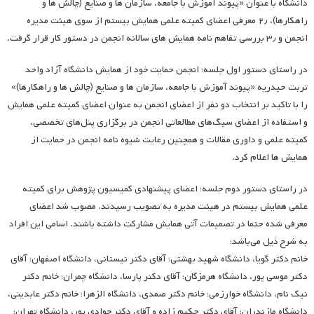
دانشگاه با عنوان «پیوند آموزش با جامعه، سازمان ها و صنایع (چالش ها و
راهکارها)، ۲٫ معرفی اعضای کمیته علمی همایش بیستم از سوی هیئت مدیره
انجمن و ۳٫ بررسی تفاهم نامه همایش های سالانه انجمن در دستور کار قرار گرفت.
در راستای دستور اول جلسه؛ انجمن حمایت خود از همایش دانشگاه آزاد واحد
تربت حیدریه «پیوند آموزش با جامعه، سازمان ها و صنایع (چالش ها و راهکارها)»
را با تاکید بر انتخاب دو نفر از اعضای انجمن به عنوان اعضای کمیته علمی همایش
و استفاده از اعضای سیگ‌های مطالعاتی انجمن در برگزاری پنل‌های تخصصی،
کمیته علمی و داوری مقالات و همچنین رعایت شیوه نامه انجمن در حمایت از
همایش ها اعلام کرد.
در راستای دستور دوم جلسه؛ اعضای پیشنهادی کمیسیون پژوهش برای کمیته
علمی همایش بیستم در هیئت مدیره به تصویب رسیدند. مصوب شد اعضای
معرفی شده حتما در تصمیمات آتی همایش مشارکت داشته باشند. اسامی این افراد
به شرح ذیل می‌باشد؛
خانم دکتر گویا، دانشگاه شهید بهشتی؛ آقای دکتر نیستانی، دانشگاه اصفهان؛ آقای
دکتر موسی پور، دانشگاه هرمزگان؛ آقای دکتر پارسا، دانشگاه چمران؛ خانم دکتر
نیک نام، دانشگاه خوارزمی؛ خانم دکتر صمدی، دانشگاه الزهرا؛ خانم دکتر عابدینی،
دانشگاه مازندران؛ آقای دکتر حکیم زاده و آقای دکتر جوادی پور، دانشگاه تهران؛