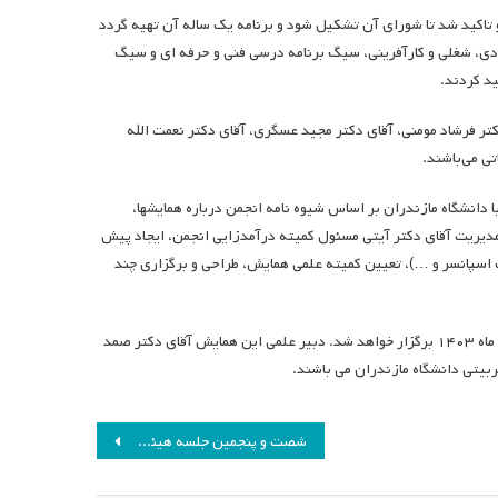
تاکید شد تا شورای آن تشکیل شود و برنامه یک ساله آن تهیه گردد
ی، شغلی و کارآفرینی، سیگ برنامه درسی فنی و حرفه ­ای و سیگ
ید کردند.
کتر فرشاد مومنی، آقای دکتر مجید عسگری، آقای دکتر نعمت الله
ی می‌باشند.
دانشگاه مازندران بر اساس شیوه نامه انجمن درباره همایش­ها،
ر درآمد زایی در این همایش با مدیریت آقای دکتر آیتی مسئول کمیته درآمدزایی انجمن، ایجاد پیش
 اسپانسر و …)، تعیین کمیته علمی همایش، طراحی و برگزاری چند
سومین دوره همایش ملی “برنامه درسی و اشتغال” به میزبانی دانشگاه مازندران در آباه ماه ۱۴۰۳ برگزار خواهد شد. دبیر علمی این همایش آقای دکتر صمد
بیتی دانشگاه مازندران می باشند.
شصت و پنجمین جلسه هیئت مدیره انجمن مطالعات برنامه درسی ایران