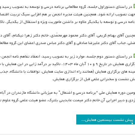
در راستای دستوراول جلسه، گروه مطالعاتی برنامه درسی و توسعه به تصویب رسید و 
جهت تصویب ارائه شود. همچنین هیئت مدیره انجمن بر هم افزایی سیگ تربیت اقتصاد
نامه درسی و توسعه با یکدیگر علاوه بر داشتن ماموریت ویژه و استقلال از یکدیگر، تاک
چنین آقای بهنام کریمی، آقای دکتر محمود مهرمحمّدی، خانم دکتر زهرا نیکنام، آقای د
ضلی، جناب آقای دکتر علیرضا صادقی و آقای دکتر عباس صدری اعضای این گروه مطالعات
در راستای دستور دوم جلسه، موارد زیر به تصویب رسید: انعقاد تفاهم نامه انجمن با 
برگزاری همایش در تاریخ ۹ و ۱۰ آبان ماه ۱۴۰۳، تاکید ب
ینه های برگزاری همایش (همانند راه اندازی سایت همایش، توافقات با دانشگاه، جذب
ش نشست و سخنرانی علمی قبل از برگزاری همایش.
زدی و دبیر اجرایی آن خانم دکتر میمنت عابدینی بلترک، عضو هیئت علمی گروه علوم تر
اهبری
پیش نشست بیستمین همایش سالانه انجمن با عنوان «تنوع مدارس و عدالت» برگزار می‌شود
وشته