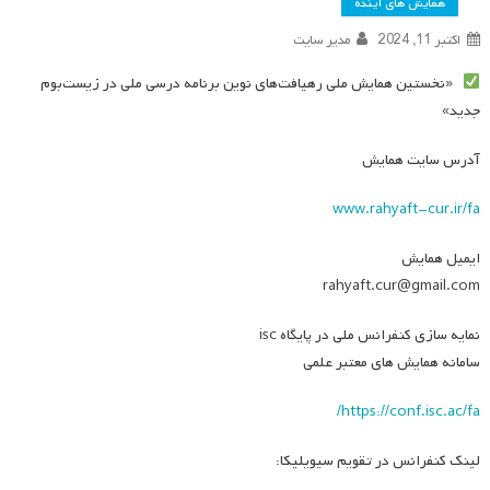
همایش های آینده
اکتبر 11, 2024
مدیر سایت
«نخستین همایش ملی رهیافت‌های نوین برنامه درسی ملی در زیست‌بوم
جدید»
آدرس سایت همایش
www.rahyaft-cur.ir/fa
ایمیل همایش
rahyaft.cur@gmail.com
نمایه سازی کنفرانس ملی در پایگاه isc
سامانه همایش های معتبر علمی
https://conf.isc.ac/fa/
لینک کنفرانس در تقویم سیویلیکا: