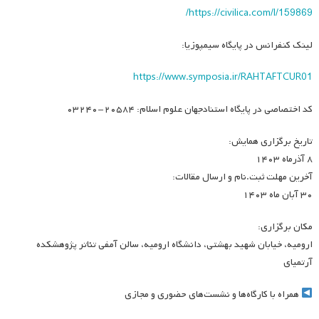
https://civilica.com/l/159869/
لینک کنفرانس در پایگاه سیمپوزیا:
https://www.symposia.ir/RAHTAFTCUR01
کد اختصاصی در پایگاه استنادجهان علوم اسلام: ۲۰۵۸۴-۰۳۲۴۰
تاریخ برگزاری همایش:
۸ آذرماه ۱۴۰۳
آخرین مهلت ثبت.نام و ارسال مقالات:
۳۰ آبان ماه ۱۴۰۳
مکان برگزاری:
ارومیه، خیابان شهید بهشتی، دانشگاه ارومیه، سالن آمفی تئاتر پژوهشکده
آرتمیای
همراه با کارگاه‌ها و نشست‌های حضوری و مجازی