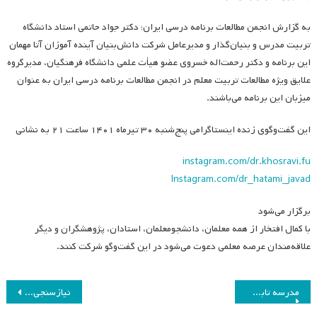
به گزارش انجمن مطالعات برنامه درسی ایران؛ دکتر جواد حاتمی استاد دانشگاه
تربیت مدرس و بنیان‌گذار و مدیرعامل شرکت دانش‌بنیان آینده آموزان آتا مهمان
این برنامه و دکتر رحمت‌اله خسروی عضو هیأت علمی دانشگاه فرهنگیان، مدیرگروه
علایق ویژه مطالعات تربیت معلم در انجمن مطالعات برنامه درسی ایران به عنوان
میزبان این برنامه می‌باشند.
این گفت‌وگوی زنده اینستاگرامی پنج‌شنبه ۳۰ تیرماه ۱۴۰۱ ساعت ۲۱ به نشانی
instagram.com/dr.khosravi.fu
Instagram.com/dr_hatami_javad
برگزار می‌شود
با کمال افتخار از همه معلمان، دانشجومعلمان، استادان، پژوهشگران و دیگر
علاقه‌مندان عرصه معلمی دعوت می‌شود در این گفت‌وگو شرکت کنند.
راهبری
مدرسه تابستانه مجازی؛ سلسله نشست‌های برنامه درسی محیط کار
نیازسنجی کمیسیون آموزش در رابطه با برنامه‌ها و کارگاه‌های آموزشی