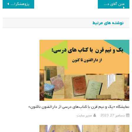
راهبری
متن آقای دکتر محمود مهرمحمدی در “مراسم نکوداشت خانم دکتر زهرا گویا”
پژوهشگران پراستناد برتر ISC در حوزه مطالعات برنامه‌ درسی
نوشته
نوشته های مرتبط
نمایشگاه «یک و نیم قرن با کتاب‌های درسی از دارالفنون تاکنون»
دسامبر 27, 2023
مدیر سایت