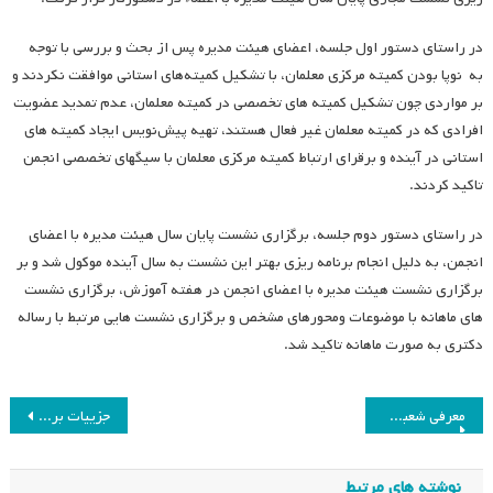
در راستای دستور اول جلسه، اعضای هیئت مدیره پس از بحث و بررسی با توجه
به نوپا بودن کمیته مرکزی معلمان، با تشکیل کمیته‌های استانی موافقت نکردند و
بر مواردی چون تشکیل کمیته های تخصصی در کمیته معلمان، عدم تمدید عضویت
افرادی که در کمیته معلمان غیر فعال هستند، تهیه پیش‌نویس ایجاد کمیته های
استانی در آینده و برقرای ارتباط کمیته مرکزی معلمان با سیگهای تخصصی انجمن
تاکید کردند.
در راستای دستور دوم جلسه، برگزاری نشست پایان سال هیئت مدیره با اعضای
انجمن، به دلیل انجام برنامه ریزی بهتر این نشست به سال آینده موکول شد و بر
برگزاری نشست هیئت مدیره با اعضای انجمن در هفته آموزش، برگزاری نشست
های ماهانه با موضوعات ومحورهای مشخص و برگزاری نشست هایی مرتبط با رساله
دکتری به صورت ماهانه تاکید شد.
راهبری
معرفی شعبه خراسان رضوی و فعالیت‌های آن
جزییات برگزاری بیستمین همایش ملی انجمن مطالعات برنامه درسی ایران
نوشته
نوشته های مرتبط