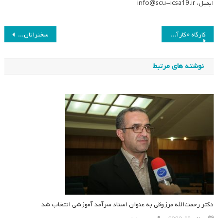
ایمیل: info@scu-icsa19.ir
راهبری
کارگاه «کارآفرینی و راه اندازی کسب و کار» ویژه دانش‌آموختگان رشته مطالعات برنامه درسی
سخنرانان کلیدی نوزدهمین همایش انجمن برنامه درسی ایران
نوشته
نوشته های مرتبط
دکتر رحمت‌الله مرزوقی به عنوان استاد سرآمد آموزشی انتخاب شد