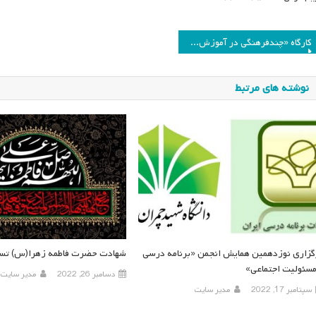
اهبری
کارگاه «چندفرهنگی در آموزش و پرورش»
وشته
نوشته های مرتبط
گزاری نوزدهمین همایش انجمن «برنامه درسی
شهادت حضرت فاطمه زهرا(س) تسل
مسئولیت اجتماعی»
دسامبر 26, 2022
مدیر سایت
سپتامبر 17, 2022
مدیر سایت