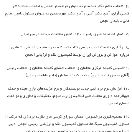
۶٫ انتخاب خانم دکتر نیک‌نام به عنوان خزانه‌دار انجمن و انتخاب خانم دکتر
کشتی آرای، آقای دکتر آیتی و آقای دکتر مهرمحمدی به عنوان مسئول تامین منابع
مالی ناپایدار انجمن
۷٫ انشار فصلنامه خبری پاییز ۱۴۰۱ انجمن مطالعات برنامه درسی ایران
۸٫ برگزاری نشست نقد و بررسی کتاب «مسئله مدرسه»: بازاندیشی انتقادی
درباره آموزش و پرورش ایران توسط کمیسیون نقد و ارزیابی انجمن
۹٫ تاسیس کمیته مرکزی معلمان و انتخاب اعضای کمیته معلمان و انتخاب رئیس
(آقای محسن فلاحت‌داری) و دبیر کمیته معلمان (خانم عاطفه یوسفی)
۱۰٫ افزایش نرخ پرداختی جدید نویسندگان و نرخ هزینه‌های جاری مجله و حذف
حق‌الزحمه داوری مجلات طبق ابلاغیه وزارت علوم، تحقیقات و فناوری و موافقت
اعضای انجمن
۱۱٫ تصمیم‌گیری در خصوص اعضای شورای کرسی های نظریه پردازی که مرکب از
مسئول کمیسیون سیگ‌ها، مسئول کمیسیون نقد و ارزیابی، رئیس انجمن، دبیر
شورا و سه عضو هیئت علمی مورد تایید و تصویب هیئت مدیره باشد.