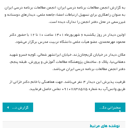
به گزارش انجمن مطالعات برنامه درسی ایران؛ انجمن مطالعات برنامه درسی ایران
به عنوان راهکاری برای تسهیل ارتباطات اعضاء جامعه علمی، دیدارهای دوستانه و
غیررسمی در محل دفتر انجمن را تدارک دیده است.
اولین دیدار در روز یکشنبه ۶ شهریورماه ۱۴۰۱ ساعت ۱۰ تا ۱۲ با حضور دکتر
محمود مهرمحمدی، عضو هیأت علمی دانشگاه تربیت مدرس برگزار می‌شود.
مکان دیدار در خیابان کریم‌خان‌زند، خیابان ایرانشهر شمالی، کوچه خسرو شهید
دهقانی‌نیا، پلاک ۶، ساختمان پژوهشگاه مطالعات آموزش و پرورش، طبقه پنجم،
دفتر انجمن مطالعات برنامه درسی ایران می‌باشد.
ظرفیت پذیرش این دیدار ۴ نفر می‌باشد. جهت هماهنگی با خانم دکتر خزائی از
طریق واتس‌آپ به شماره ۰۹۱۰۷۸۳۸۵۷۵ تماس حاصل فرمایید.
راهبری
سخنرانی دکتر فرزانه فرزادنیا-روش‌های تدریس فعال در برنامه درسی محیط کار
گزارش نشست «گروه‌های مطالعاتی علایق ویژه: انتظارات و برنامه‌ها»
نوشته
نوشته های مرتبط