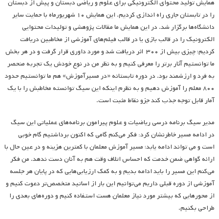
همایش تولید محتوای الکترونیکی برای علوم و ریاضی دبستان و پیش از دبستان
را در تابستان جاری راه اندازی کردیم. این همایش ۱۰ شهریورماه با حمایت سایر
دانشگاه‌ها برگزار شد. در این همایش ما مقالات پژوهشی و تولیدات محتوایی
الکترونیک را در قالب بازی یا در قالب فیلم‌های آموزشی از مخاطبین دریافت
کردیم؛ چیزی بیش از ۳۰۰ اثر دریافت شد و مورد داوری قرار گرفت و در هر بخش
ما توانستیم آثار برتر را معرفی کنیم و به نظر من در نوع خودش یک تجربه منحصر
به فرد و ارزشمند بود. در دوره تابستانه «در مسیرآموزش» هم ما ‌توانستیم حدود
۸۰۰ معلم را آموزش دهیم و به نظرم اینکه این سیگ توانسته مخاطبش را با یک
آمار قابل توجه جذب کند جزو نقاط مثبت است.
مدیر سیگ برنامه درسی ریاضیات و علوم پیرامون برنامه‌های عملیاتی این سیگ
در ادامه مسیر خاطرنشان کرد: فکر می‌کنم گامی که اکنون برداشتیم گام خوبی
است و می تواند ادامه یابد؛ مسیر آموزش معلمان با کمترین هزینه و در عین حال با
ارائه گواهی ضمن خدمت که احساس اتلاف وقت هم به آنان دست ندهد. من فکر
می‌کنم این مسیر را باید ادامه بدیم و به کمک ارزیابی‌هایی که در پایان هر جلسه
آموزشی از دوره قبلی داریم می‌توانیم این بار از اساتید متخصص‌تر دعوت کنیم و
از محورهایی که بیشتر مورد نیاز معلمان هست استفاده کنیم و دوره‌های بعدی را
طراحی بکنیم.