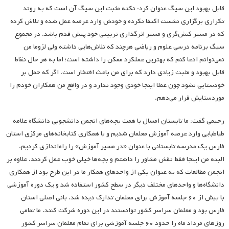
قابل بهبود این سیگ عنوان کرد: نکته مثبت این سیگ آن است که به روند
تکراری برگزاری نشست اکتفا نکرده و خودش وارد عرصه عمل شده و تلاش کرده
که در مسیر کنش‌گری و مسیر اثرگذاری تربیتی خود پیش قدم باشد. در مجموع
سیگ برنامه درسی علوم و ریاضی هرچند که تلاش‌هایی داشته ولی لزوما من
نمی‌توانم ادعا کنم که بهترین عملکرد ممکن را داشته است؛ اما به هر حال نقاط
قابل بهبود و مثبت زیادی دارد که برای من باعث افتخار است. اگر که حمل بر
خودستایی نشود چون عملا اینجا خودی وجود ندارد و در واقع من همکاران خودم را
موردستایش قرار می‌دهم.
رحیمی گفت: ما تابستان امسال با همت بچه‌های انجمن دانشجویی دانشگاه علامه
طباطبایی وارد عرصه آموزش معلمان شدیم و با همکاری کتابخانه‌های مرکزی استان
فارس یک مدرسه تابستانی با عنوان «در مسیر آموزش» را راه‌اندازی کردیم.
البته من اینجا فقط نقش مشاور را داشتم و بچه‌ها خیلی خوب عمل کردند. علاوه بر
انجمن مطالعات که به عنوان یکی از واحدهای همکار ما در این طرح بود از همکاری
دانشگاه‌ها و واحدهای مختلف دیگر در سطح کشور استفاده شد و یک دوره آموزشی
با بیش از ۶۰ جلسه آموزش برای معلمان تدارک دیده شد. بانی اصلی استان
فارس بود و معلمان سراسر کشور توانستند در این دوره شرکت کنند. ما تمامی
روزهای مرداد ماه را حدود ۶۰ جلسه آموزشی برای تمام معلمان سراسر کشور