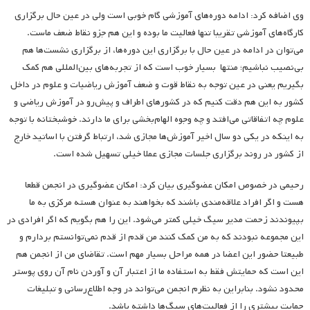
وی اضافه کرد: ادامه دوره‌های آموزشی گام خوبی است ولی در عین حال برگزاری
کارگاه‌های آموزشی تقریبا تنها فعالیت ما بوده و این هم جزو نقاط ضعف ماست.
می‌توان در ادامه در عین حال با برگزاری این دوره‌ها، از برگزاری نشست‌ها هم
بی‌نصیب نباشیم؛ منتها بسیار خوب است که از تجربه‌های بین‌المللی هم کمک
بگیریم یعنی در عین توجه به نقاط قوت و ضعف آموزش ریاضیات و علوم در داخل
کشور به این هم دقت کنیم که در کشورهای اطراف و پیش‌رو در آموزش ریاضی و
علوم چه اتفاقاتی می‌افتد و چه وجوه الهام‌بخشی برای ما دارند. خوشبختانه با توجه
به اینکه در یکی دو سال اخیر آموزش‌ها مجازی شد، ارتباط گرفتن با اساتید خارج
از کشور در روند برگزاری جلسات مجازی عملا خیلی تسهیل شده است.
رحیمی در خصوص امکان عضوگیری بیان کرد: امکان عضوگیری در انجمن قطعا
هست و اگر افراد علاقه‌مندی باشند که بخواهند به عنوان هسته مرکزی به ما
بپیوندند زحمت مدیر سیگ خیلی کمتر می‌شود. این را هم بگویم که اگر افرادی در
این مجموعه نبودند که به من کمک کنند من قدم از قدم نمی‌توانستم بردارم و
طبیعتا حضور این اعضا در همه مراحل بسیار مهم است. تقاضای من از انجمن هم
این است که حمایتش فقط به استفاده ما از اعتبار آن و آوردن نام آن روی پوستر
محدود نشود. بنابراین به نظرم انجمن می‌تواند در وجه اطلاع‌رسانی و تبلیغات
حمایت بیشتری را از فعالیت‌های سیگ‌ها داشته باشد.