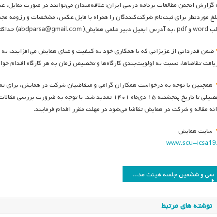
 گزارش انجمن مطالعات برنامه درسی ایران؛ علاقه‌مندان می‌توانند در صورت تمایل، عنو
لغ موردنظر برای ثبت‌نام شرکت‌کنندگان را همراه با فایل عکس، مشخصات و رزومه مج
همایش( abdparsa@gmail.com) حداکثر تا تاریخ ۱۰ دی ماه ۱۴۰۱ ارسال فرمایند.
ضمن قدردانی از عزیزانی که با همکاری خود به کیفیت و غنای همایش می‌افزایند، ب
یافت تقاضاها، نسبت به اولویت‌بندی کارگاه‌ها و تخصیص زمان به هر کارگاه اقدام خوا
همچنین با توجه به درخواست همکاران گرامی و متقاضیان شرکت در همایش، برای تمدی
تفصیلی تا تاریخ پنجشنبه ۱۵ دی‌ماه ۱۴۰۱ تمدید شد. با توجه ب
ائه مقاله و شرکت در همایش تقاضا می‌شود در مهلت مقرر اقدام فرمایند.
سایت همایش
www.scu-icsa19.
اهبری
سی و ششمین جلسه هیئت مدیره انجمن مطالعات برنامه درسی ایران
وشته
نوشته های مرتبط