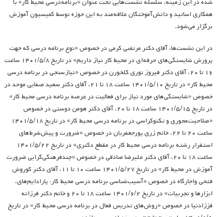
شده در این زمینه، سلسله نشست‌هایی تحت عنوان «برنامه‌درسی محیط کار» با
همکاری اساتید و دانش‌آموختگان علاقه‌مند به این حوزه توسط کمیسیون آموزش
برگزار می‌شود.
در این نشست‌ها، آقای دکتر مرتضی کرمی در خصوص «نوع برنامه درسی که جهت
پرورش شایستگی‌های حرفه‌ای در محیط کار نیاز داریم» در تاریخ ۱۴۰۱/۵/۸ ساعت
۱۶ تا ۲۰، آقای دکتر فیروز نوری کلخورن در خصوص «نیازسنجی در برنامه درسی
محیط کار» در تاریخ ۱۴۰۱/۵/۱۰ ساعت ۱۸ تا ۲۱، آقای دکتر سعید صفایی موحد در
خصوص «شایستگی‌های مورد نیاز برای فعالیت در عرصه برنامه درسی محیط کار»
در تاریخ ۱۴۰۱/۵/۱۵ ساعت ۱۸ تا ۲۰، آقای دکتر هومن دوستی در خصوص
«صلاحیت‌محوری و تکنوکراسی در برنامه درسی محیط کار» در تاریخ ۱۴۰۱/۵/۱۸
ساعت ۲۰ تا ۲۲، خانم زری پورجعفریان در خصوص «ضرورت و پیش‌شرط‌های
استقرار رشته برنامه درسی محیط کار در مقطع دکتری» در تاریخ ۱۴۰۱/۵/۲۲
ساعت ۱۸ تا ۲۰، آقای دکتر علیرضا صادقی در خصوص «چندفرهنگی‌گرایی ضرورت
آموزش در محیط کار» در تاریخ ۱۴۰۱/۵/۲۷ ساعت ۱۰ تا ۱۱، آقای دکتر کوروش
فتحی واجارگاه در خصوص «آسیب‌شناسی برنامه درسی محیط کار: پارادایم‌های،
ابزارها و تجربیات» در تاریخ ۱۴۰۱/۶/۲ ساعت ۱۸ تا ۲۰ و خانم دکتر فرزانه
فززادنیا در خصوص «روش‌های تدریس فعال در برنامه درسی محیط کار» در تاریخ