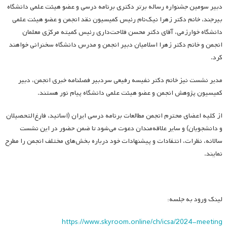
دبیر سومین جشنواره رساله برتر دکتری برنامه درسی و عضو هیئت علمی دانشگاه
بیرجند، خانم دکتر زهرا نیک‌نام رئیس کمیسیون نقد انجمن و عضو هیئت علمی
دانشگاه خوارزمی، آقای دکتر محسن فلاحت‌داری رئیس کمیته مرکزی معلمان
انجمن و خانم دکتر زهرا اسلامیان دبیر انجمن و مدرس دانشگاه سخنرانی خواهند
کرد.
مدیر نشست نیز خانم دکتر نفیسه رفیعی سردبیر فصلنامه خبری انجمن، دبیر
کمیسیون پژوهش انجمن و عضو هیئت علمی دانشگاه پیام نور هستند.
از کلیه اعضای محترم انجمن مطالعات برنامه درسی ایران (اساتید، فارغ‌التحصیلان
و دانشجویان) و سایر علاقه‌مندان دعوت می‌شود تا ضمن حضور در این نشست
سالانه، نظرات، انتقادات و پیشنهادات خود درباره بخش‌های مختلف انجمن را مطرح
نمایند.
لینک ورود به جلسه:
https://www.skyroom.online/ch/icsa/2024-meeting