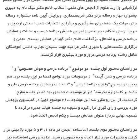
ارزشیابی وزارت علوم از انجمن های علمی، انتخاب خانم دکتر نیک نام به دبیری
جشنواره چهارم رساله برتر دکتر شریعتمداری، ویرایش آیین نامه جشنواره رساله
برتر، مهلت یک ماهه برای عضوگیری و برگزاری انتخابات شعب استانی اردبیل و
تبریز، ارسال احکام دبیر علمی و اجرایی همایش برنامه درسب و عدالت و همایش
برنامه درسی و اشتغال، بزگداشت خانم دکتر گویا در همایش بیستم انجمن و
برگزاری نشست‌هایی با دبیری دکتر عراقیه جهت شنیدن تجارب دانش آموختگان
شاغل رشته برنامه درسی مرور و مورد پیگیری قرار گرفتند.
در راستای دستور اول جلسه، دو موضوع ” برنامه درسی و هوش مصنوعی” و ”
برنامه درسی و نسل آینده” از موضوعات مورد توافق اعضا در این جلسه بود. هم
چنین دو موضوع “وفاق و برنامه درسی” و “نسخه مدرسه ای برنامه درسی ملی و
تاکید بر کلیدواژه مدرسه” نیز از موضوعات جدیدی بود که در جلسه مطرح
گردیدند، از این رو مقرر شد این موضوعات (۴ موضوع فوق) در کمیسیون پژوهش
مورد بررسی و رای گیری قرار گیرد و نتیجه به جلسه هیات مدیره برگردد تا
تصمیم نهایی درباره عنوان همایش بیست و یکم انجمن اتخاذ شود.
در راستای دستور دوم جلسه، اساسنامه انجمن در ماده ۱، ۳ و ۵ مورد بازبینی قرار
گرفت و تغییرات مورد نیاز انجام و به تصویب رسید. ادامه بررسی اساسنامه نیز