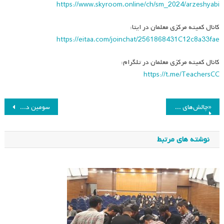
https://www.skyroom.online/ch/sm_2024/arzeshyabi
کانال کمیته مرکزی معلمان در ایتا:
https://eitaa.com/joinchat/2561868431C12c8a33fae
کانال کمیته مرکزی معلمان در تلگرام:
https://t.me/TeachersCC
راهبری
«چالش‌های برنامه‌ریزی حوزه‌های موضوعی_مهارتی کودکان و دانش‌آموزان با نیازهای ویژه»
سومین دوره انتخاب رساله‌های برتر دکتری رشته مطالعات برنامه درسی «جشنواره دکتر علی شریعتمداری»
نوشته
نوشته های مرتبط