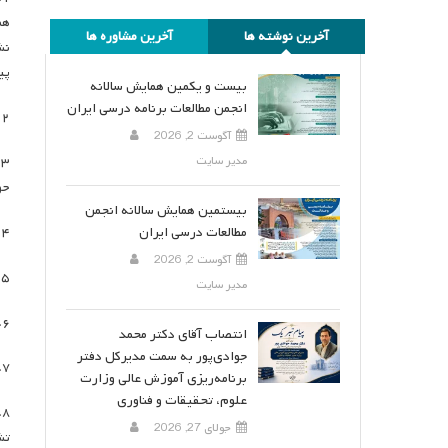
هم
آخرین نوشته ها
آخرین مشاوره ها
نش
پی
بیست و یکمین همایش سالانه
انجمن مطالعات برنامه درسی ایران
۲. تصویب برگزاری جلسه انجمن با مسئول محترم سمپاد سرکار خانم دکتر یاوری جهت همکاری دو طرفه و تعیین عناوین کارگاه‌های آموزشی برای سمپاد.
آگوست 2, 2026
مدیر سایت
۳
حو
بیستمین همایش سالانه انجمن
مطالعات درسی ایران
۴. تصویب موضوع استانداردسازی و ارزیابی علمی حوزه تخصصی توسط انجمن: در دستور کار قرار دادادن طراحی و تهیه استانداردهای درون و برون انجمنی
آگوست 2, 2026
۵. برنامه ریزی برای چهارمین دوره جشنواره رساله برتر دکتر علی شریعتمداری و انتخاب خانم دکتر زهرا نیک نام به عنوان دبیر این جشنواره
مدیر سایت
۶. تصویب برگزاری نشست هایی در زمینه بررسی رساله های دکتری رشته برنامه درسی
انتصاب آقای دکتر محمد
جوادی‌پور به سمت مدیرکل دفتر
۷. برنامه‌ریزی امور مربوط به همایش بیستم انجمن (برنامه درسی و عدالت)
برنامه‌ریزی آموزش عالی وزارت
علوم، تحقیقات و فناوری
۸
جولای 27, 2026
تش