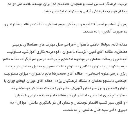
تربیت فرهنگ حساس است و همچنان معتقدم که ایران توسعه یافته نمی تواند
جدا از فهم چندفرهنگی گرایی و مسئولیت اجتماعی باشد.
پس از اتمام مراسم افتتاحیه و در بخش سوم همایش، مقالات در قالب سخنرانی و
به صورت آنلاین ارائه شدند.
مقاله خانم سولماز خادمی با عنوان «طراحی مدل مهارت های معناسازی تربیتی
معلمان»، مقاله آقای امین ایزدپناه با عنوان «خودمردم‌نگاری آموزشی، مسئولیت
اجتماعی و رسالت معلمان در مواجهه انتقادی با برنامه درسی تمرکزگرا»، مقاله خانم
مرضیه کهندل با عنوان «نگاهی به انواع تاملات معمول و مغفول معلمان در برنامه
ریزی درسی علوم اجتماعی»، مقاله آقای محمدرضا فاتح با عنوان «میزان مسئولیت
اجتماعی دانشجو معلمان دانشگاه فرهنگیان یزد»، مقاله آقای مهران کهخای جوان با
عنوان «تبیین و بررسی نقش آموزش عالی دوره تربیت معلم در جهت‌دهی به
مسئولیت‌پذیری اجتماعی دانشجویان » و مقاله خانم محدثه دارابی با عنوان
«واکاوی سیر کسب اقتدار نومعلمان و نقش آن در یادگیری دانش آموزان» به
دبیری دکتر سید جلال هاشمی ارائه شدند.