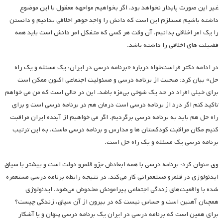
غیر این صورت پایدار نخواهد بود. اگر بخواهیم مواجهه معقول با این موضوع
داشته باشیم مستلزم این است که دانش را واجد جوهر اخلاقی بدانیم و دانستن
را یک امر اخلاقی بدانیم. آن وقت هر کسی که متفکل امر دانش است باید همه
فضیلت های اخلاقی را داشته باشد.
در ادامه دکتر فراست‌خواه درباره «برنامه درسی در ایران: یک مسئله و یک راه
حل» بیان کرد: صحبت از برنامه درسی و مسئولیت اجتماعی اکنون ممکن است
برای خیلی افراد در حد یک شوخی بی‌مزه باشد. این در حالی است که من می خواهم
تاکید کنم اگر درد از برنامه درسی است درمان هم در برنامه درسی است و برای
راه حل هم باید به برنامه درسی برگردیم. اگر می خواهیم از آینده ایران مراقبت
کنیم مکان مراقبت کودکستان ها و مدارس و برنامه درسی ماست. به این ترتیب
برنامه درسی یک مسئله و یک راه حل است.
وی عنوان کرد: برنامه درسی با همه ابعادش جزو قلمرو دولت است و بیشتر با سیاق
ایدئولوژی در قلمرو مستعمراتی کار می‌کند. در نتیجه رابطه برنامه درسی مستعمره
شده با واقعیت‌های زندگی اجتماعی پیرامونش مخدوش می‌شود. ایدئولوژی
همچنان آهنین است و حساس نیست که در بیرون از آن سیاق، زندگی چیست؟
برای همین است که برنامه درسی در ایران یک برنامه درسی پنهان و یا آشکار