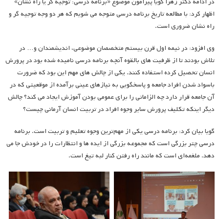
در ادامه دکتر زهرا گویا پیرامون موضوع «برنامه درسی: توجیه گر یا راه نشان»
اظهار کرد: با مطالعه تاریخ برنامه درسی متوجه می شویم که هر دو وجه توجیه گر و
راه نشان ضروری است.
وی افزود: در نیمه اول قرن بیستم متخصصان موضوعی، اندیشمندان و… در
تلاش بودند تا از ظرفیت های بالقوه آنچه برنامه درسی نامیده شده بود در پرورش
انسان تحصیل کرده استفاده کنند. یکی از چالش های مهم این بود که ضرورت
باسواد شدن افراد جامعه و پاسخگویی به نیازهای عینی برآمده از موقعیتی که در
آن جامعه قرار دارد چه الزاماتی را برای عمومی بودن آموزش ایجاد می کند؟ چالش
دیگر اینکه تکلیف پرورش سایر وجوه افراد در تربیت انسان آرمانی چیست؟
گویا بیان کرد: برنامه درسی یکی از مهم‌ترین وجوه تعلیم و تربیت است. برنامه
درسی چتر بزرگی است که مجموعه بزرگی از ایده ها و انتظارات را در خودش جا می
دهد. ملغمه‌ای است که مانند راه رفتن کنار لبه تیغ است.