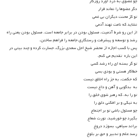
چو عضوی به درد آورد روزگار
دگر عضوها را نماند قرار
تو کز محنت دیگران بی غمی
نشاید که نامت نهند آدمی
از این رو شرط آدمیت، مسئول بودن در برابر جامعه است. مسئول بودن یعنی راه
رشد و توسعه و پیشرفت و رستگاری جامعه را فراهم ساختن.
پس با کسب اجازه از محضر شیخ اجل سعدی بزرگ، جسارت کرده و چند بیتی در
این باره تقدیم می کنم.
تو گر بسته ای راه رشد کسی
خطاکار هستی و بودی بسی
که حِکمت، به جز راه اخلاق نیست
به بدگویی و آهن و داغ نیست
تو را به، که رهبر شوی خلق را
به نیکی و بر افکنی دلق را
چو مسئول باشی تو بر اجتماع
بگیرد چو خورشید، نورت شعاع
براند سیاهی، بسوزد دروغ
رسد علم و تدبیر و حق بر بلوغ