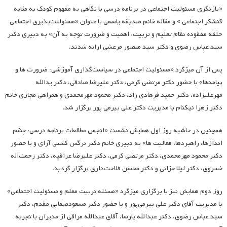
«بازنگری مسئولیت اجتماعی در برنامه درسی با نگاهی به مفهوم کودک به مثابه
کنشکر اجتماعی » و مقاله خانم صدیقه یاسمی با عنوان «مسئولیت‌پذیری اجتماعی
حلقه مفقوده نظام تعلیم و تربیت: اهمیت و ضرورت توجه به آن» به دبیری دکتر
سید عباس رضوی و دکتر سید منصور مرعشی ارائه شدند.
پس از آن میزگرد «مسئولیت اجتماعی در سیاست‌گذاری آموزشی: ضرورت ها و
پیامدها» با حضور دکتر مرتضی کرمی، دکتر علیرضا صادقی، دکتر یدالله
مهرعلیزاده، دکتر حمید فرهادی راد، دکتر محمود مهرمحمدی و همراهی مجازی خانم
دکتر زهرا نیکنام با مدیریت دکتر علی بیرمی پور برگزار شد.
همچنین در حاشیه روز اول همایش نشست «انجمن مطالعات برنامه درسی: چشم
اندازها، راهبردها، فعالیت ها» به دبیری خانم دکتر نرگس کشتی آرای و با حضور
دکتر محمود مهرمحمدی، دکتر مرتضی کرمی، دکتر علیرضا عراقیه، دکتر رحمت‌اله
خسروی، دکتر لیلا خزائی و دکتر محسن فلاحت‌داری برگزار گردید.
روز دوم همایش نیز با برگزاری میزگرد «مسئله تربیت معلم و مسئولیت اجتماعی»
با مدیریت آقای دکتر علی بیرمی‌پور و با حضور دکتر مسعودصفایی مقدم، دکتر
سید عباس رضوی، دکتر عبدالله پارسا، آقای عبدالله مراقی از مدیران با تجربه