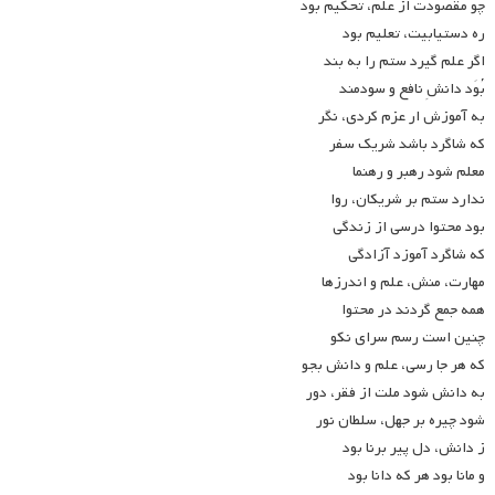
چو مقصودت از علم، تحکیم بود
ره دستیابیت، تعلیم بود
اگر علم گیرد ستم را به بند
بُوَد دانشِ نافع و سودمند
به آموزش ار عزم کردی، نگر
که شاگرد باشد شریک سفر
معلم شود رهبر و رهنما
ندارد ستم بر شریکان، روا
بود محتوا درسی از زندگی
که شاگرد آموزد آزادگی
مهارت، منش، علم و اندرزها
همه جمع گردند در محتوا
چنین است رسم سرای نکو
که هر جا رسی، علم و دانش بجو
به دانش شود ملت از فقر، دور
شود چیره بر جهل، سلطان نور
ز دانش، دل پیر برنا بود
و مانا بود هر که دانا بود