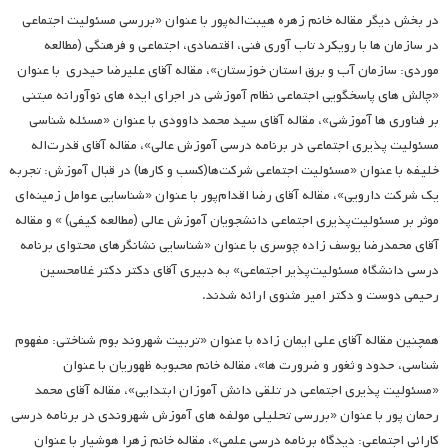
در بخش دیگر مقاله خانم زهره هیبت‌اله‌پور با عنوان «بررسی مسئولیت اجتماعی
در سازمان ها با رویکرد تاب آوری فنی، اقتصادی، اجتماعی و فرهنگی (مطالعه
موردی: سازمان آب و برق استان خوزستان»، مقاله آقای علیرضا حیدری با عنوان
«چالش های پاسخگویی اجتماعی نظام آموزشی در اجرای ایده های نوآورانه مبتنی
بر فناوری ها آموزشی»، مقاله آقای سید محمد داوودی با عنوان «مسئله شناسی
مسئولیت پذیری اجتماعی در برنامه درسی آموزش عالی»، مقاله آقای قدرت‌اله
خلیفه با عنوان «مسئولیت اجتماعی شرکت‌ها(کسب و کارها) در قبال آموزش: تجربه
یک شرکت دارویی»، مقاله آقای رضا اقدام‌پور با عنوان «شناسایی عوامل زمینه‌ای
موثر بر مسئولیت‌پذیری اجتماعی دانشجویان آموزش عالی (مطالعه کیفی) » و مقاله
آقای محمدرضا یوسف زاده چوسری با عنوان «شناسایی نشانگرهای محتوای برنامه
درسی دانشگاه مسئولیت‌پذیر اجتماعی» به دبیری آقای دکتر دکتر غلامحسین
رحیمی دوست و دکتر امیر مثنوی ارائه شدند.
همچنین مقاله آقای علی ایمان زاده با عنوان «تربیت شهروند بوم شناختی: مفهوم
شناسی، حدود و ثغور و ضرورت ها»، مقاله خانم محبوبه ظهوریان با عنوان
«مسئولیت پذیری اجتماعی در تلقی دانش آموزان ابتدایی»، مقاله آقای محمد
رحمان پور با عنوان «بررسی تحلیلی مولفه های آموزش شهروندی در برنامه درسی
کارائی اجتماعی: دیدگاه برنامه درسی علمی»، مقاله خانم زهرا هوشیار با عنوان