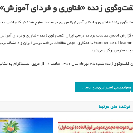
فت‌وگوی زنده «فناوری و فردای آموزش» 
‌وگوی زنده «فناوری و فردای آموزش» مروری بر مباحث مطرح شده در کنفرانس و نمایشگاه edtech برگزار 
Experience of learning) با همکاری انجمن مطالعات برنامه درسی ایران 
بیت مدرس برگزار می‌شود.
وی زنده شنبه ۲۵ تیرماه سال ۱۴۰۱ ساعت ۱۹ از طریق اینستاگرام به نشانی‌های teacheraslll@ و talaeeebrahim@ برگزار می‌شود.
اهبری
هم‌اندیشی استراتژی‌های دست‌یابی انجمن‌ها به مرجعیت علمی
وشته
نوشته های مرتبط