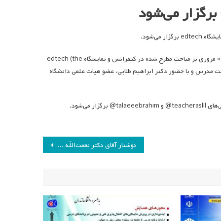
برگزار می‌شود
می‌شود.
به گزارش انجمن مطالعات برنامه درسی ایران؛ گفت‌وگوی زنده «فناوری و فردای آموزش» مروری بر مباحث مطرح شده در کنفرانس و نمایشگاه edtech (the
و دانشگاه تربیت مدرس و با حضور دکتر ابراهیم طلایی، عضو هیأت علمی دانشگاه
نوشتار آقای دکتر نعمت‌اللّه فاضلی – مسئولیت اجتماعی انجمن چیست؟(۲)