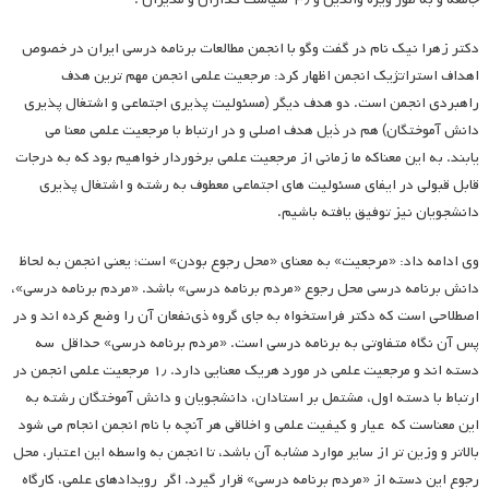
دکتر زهرا نیک نام در گفت وگو با انجمن مطالعات برنامه درسی ایران در خصوص
اهداف استراتژیک انجمن اظهار کرد: مرجعیت علمی انجمن مهم ترین هدف
راهبردی‌ انجمن است. دو هدف دیگر (مسئولیت پذیری اجتماعی و اشتغال پذیری
دانش آموختگان) هم در ذیل هدف اصلی و در ارتباط با مرجعیت علمی معنا می
یابند. به این معناکه ما زمانی از مرجعیت علمی برخوردار خواهیم بود که به درجات
قابل قبولی در ایفای مسئولیت های اجتماعی معطوف به رشته و اشتغال پذیری
دانشجویان نیز توفیق یافته باشیم.
وی ادامه داد: «مرجعیت» به معنای «محل رجوع بودن» است؛ یعنی انجمن به لحاظ
دانش برنامه درسی محل رجوع «مردم برنامه درسی» باشد. «مردم برنامه درسی»،
اصطلاحی است که دکتر فراستخواه به جای گروه ذی‌نفعان آن را وضع کرده اند و در
پس آن نگاه متفاوتی به برنامه درسی است. «مردم برنامه درسی» حداقل سه
دسته اند و مرجعیت علمی در مورد هریک معنایی دارد. ۱٫ مرجعیت علمی انجمن در
ارتباط با دسته اول، مشتمل بر استادان، دانشجویان و دانش آموختگان رشته به
این معناست که عیار و کیفیت علمی و اخلاقی هر آنچه با نام انجمن انجام می شود
بالاتر و وزین تر از سایر موارد مشابه آن باشد، تا انجمن به واسطه این اعتبار، محل
رجوع این دسته از «مردم برنامه درسی» قرار گیرد. اگر رویدادهای علمی، کارگاه