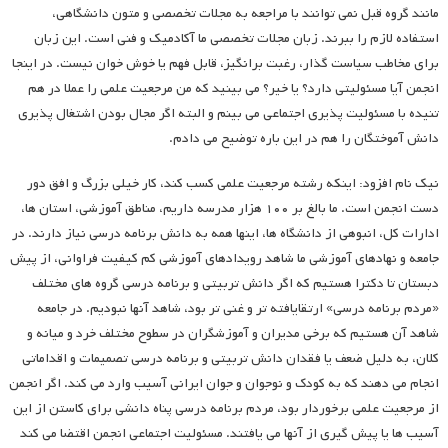
مانند گروه قبل نمی توانند با مراجعه به مجلات تخصصی و متون دانشگاهی،
استفاده لازم را ببرند. زبان مجلات تخصصی ما آکادمیک و فنی است. این زبان
برای مخاطب سیاست گذار، رغبت برانگیز، قابل فهم یا خوش خوان نیست. در اینجا
انجمن آیا مسئولیتی دارد؟ یا خیر؟ می بینید که من مرجعیت علمی را عملا در هم
تنیده با مسئولیت پذیری اجتماعی می بینم و البته اگر مجال بودن اشتغال پذیری
دانش آموختگان را هم در این باره توضیح می دادم.
نیک نام افزود: اینکه رشته مرجعیت علمی کسب کند، کار خیلی بزرگ و افق دور
دست انجمن است. ما بالغ بر ۱۰۰ هزار مدرسه داریم، مناطق آموزشی، استان ها،
ادارات کل، انبوهی از دانشگاه ها، اینها همه به دانش برنامه درسی نیاز دارند. در
جامعه و نهادهای آموزشی ما شاهد رویدادهای آموزشی کم کیفیت فراوانی، از پیش
دبستان تا دکترا هستیم که اگر دانش تربیتی و برنامه درسی گروه های مختلف
«مردم برنامه درسی» ارتقایافته تر و غنی تر بود، شاهد آنها نبودیم. در جامعه
شاهد آن هستیم که برخی مدیران و آموزشگران در سطوح مختلف خرد و میانه و
کلان، به دلیل ضعف یا فقدان دانش تربیتی و برنامه درسی تصمیمات و اقداماتی
انجام می دهند که به کودک و نوجوان و جوان ایرانی آسیب وارد می کند. اگر انجمن
از مرجعیت علمی برخوردار بود، مردم برنامه درسی پناه دانشی برای کاستن از این
آسیب ها یا پیش گیری از آنها می یافتند. مسئولیت اجتماعی انجمن اقتضا می کند