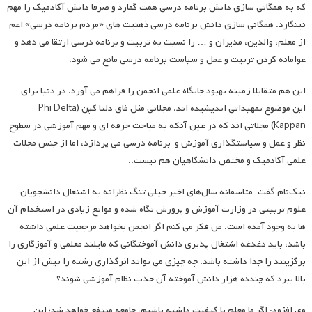
که به همگانی سازی دانش برنامه درسی همت گمارد و صرفا دانش آکادمیک را مهم
نینگارد. همگانی سازی دانش برنامه درسی ذهنیت های «مردم برنامه درسی» اعم
از معلم، والدین، مدیران و … را نسبت به تربیت و برنامه درسی ارتقا می دهد و
عوامانه کردن تربیت و عمل و سیاست برنامه درسی مانع می شود.
این هم متقابلا زمینه بهبود جایگاه علمی انجمن را فراهم می آورد. در دنیا برای
این موضوع تمهیداتی اندیشیده اند. مجلاتی مثل فای دلتا کپن (Phi Delta
Kappan) مجلاتی اند که در عین آنکه به مباحث حرفه ای و مهم آموزشی در سطوح
نظر و عمل و سیاستگذاری آموزش و برنامه درسی می پردازد، اما از جنس مجلات
علمی آکادمیک و مختص دانشگاهیان هم نیست..
نیک‌نام گفت: متاسفانه سال‌های اخیر خیلی تنگ نظرانه به اشتعال دانشجویان
علوم تربیتی در وزارت آموزش و پرورش نگاه شده و موانع زیادی در استخدام آن
ها به وجود آمده است. من فکر می کنم اگر انجمن بخواهد مرجعیت علمی داشته
باشد، باید دغدغه اشتغال پذیری دانش آموختگانی که مایلند معلمی و آموزگاری را
برگزینند را جدا داشته باشد. چه چیزی می تواند اثرگذاری رشته را بیش از این
بالا ببرد که چندده هزار دانش آموخته آن جذب نظام آموزشی شوند؟
وی افزود: اگر ما معلم با کیفیت داشته باشیم، جامعه منتفع خواهد شد؛ این