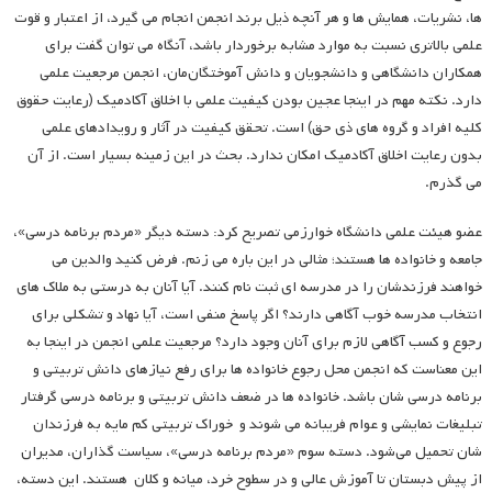
ها، نشریات، همایش ها و هر آنچه ذیل برند انجمن انجام می گیرد، از اعتبار و قوت
علمی بالاتری نسبت به موارد مشابه برخوردار باشد، آنگاه می توان گفت برای
همکاران دانشگاهی و دانشجویان و دانش آموختگان‌مان، انجمن مرجعیت علمی
دارد. نکته مهم در اینجا عجین بودن کیفیت علمی با اخلاق آکادمیک (رعایت حقوق
کلیه افراد و گروه های ذی حق) است. تحقق کیفیت در آثار و رویدادهای علمی
بدون رعایت اخلاق آکادمیک امکان ندارد. بحث در این زمینه بسیار است. از آن
می گذرم.
عضو هیئت علمی دانشگاه خوارزمی تصریح کرد: دسته دیگر «مردم برنامه درسی»،
جامعه و خانواده ها هستند؛ مثالی در این باره می زنم. فرض کنید والدین می
خواهند فرزندشان را در مدرسه ای ثبت نام کنند. آیا آنان به درستی به ملاک های
انتخاب مدرسه خوب آگاهی دارند؟ اگر پاسخ منفی است، آیا نهاد و تشکلی برای
رجوع و کسب آگاهی لازم برای آنان وجود دارد؟ مرجعیت علمی انجمن در اینجا به
این معناست که انجمن محل رجوع خانواده ها برای رفع نیازهای دانش تربیتی و
برنامه درسی شان باشد. خانواده ها در ضعف دانش تربیتی و برنامه درسی گرفتار
تبلیغات نمایشی و عوام فریبانه می شوند و خوراک تربیتی کم مایه به فرزندان
شان تحمیل می‌شود. دسته سوم «مردم برنامه درسی»، سیاست گذاران، مدیران
از پیش دبستان تا آموزش عالی و در سطوح خرد، میانه و کلان هستند. این دسته،