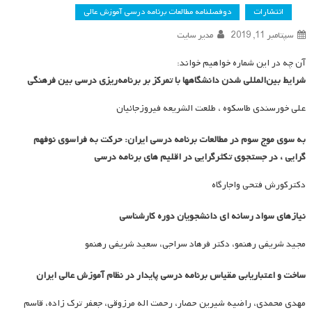
انتشارات
دوفصلنامه مطالعات برنامه درسی آموزش عالی
سپتامبر 11, 2019
مدیر سایت
آن چه در این شماره خواهیم خواند:
شرایط بین‌المللی شدن دانشگاهها با تمرکز بر برنامه‌ریزی درسی بین فرهنگی
علی خورسندی طاسکوه ، طلعت الشریعه فیروزجائیان
به سوی موج سوم در مطالعات برنامه درسی ایران: حرکت به فراسوی نوفهم
گرایی ، در جستجوی تکثرگرایی در اقلیم های برنامه درسی
دکترکورش فتحی واجارگاه
نیازهای سواد رسانه ای دانشجویان دوره کارشناسی
مجید شریفی رهنمو، دکتر فرهاد سراجی، سعید شریفی رهنمو
ساخت و اعتباریابی مقیاس برنامه درسی پایدار در نظام آموزش عالی ایران
مهدی محمدی، راضیه شیرین حصار، رحمت اله مرزوقی، جعفر ترک زاده، قاسم