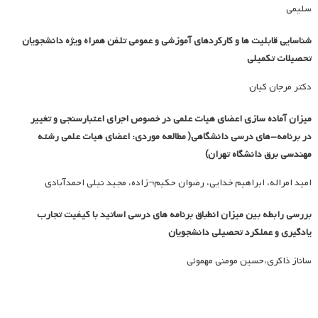
سلیمی
شناسایی قابلیت ها و کارکردهای آموزشی و عمومی تلفن همراه ویژه دانشجویان
تحصیلات تکمیلی
دکتر مرجان کیان
میزان آماده سازی اعضای هیات علمی در خصوص اجرای اعتبارسنجی و تغییر
در برنامه-های درسی دانشگاهی( مطالعه موردی: اعضای هیات علمی رشته
مهندسی برق دانشگاه تهران)
امید امراله، ابراهیم خدایی، رضوان حکیم¬زاده، مجید نیلی احمدآبادی
بررسی رابطه بین میزان انطباق برنامه های درسی اساتید با کیفیت تجارب
یادگیری و عملکرد تحصیلی دانشجویان
ساناز ذاکری،حسین مومنی مهموئی