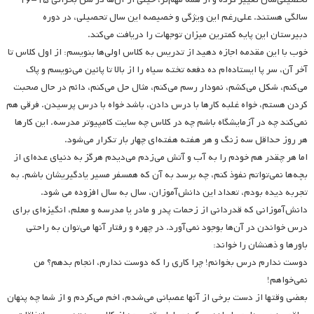
سالگی هستند. علی‌رغم این ویژگی و خصیصه این سال تحصیلی، در دوره
دبیرستان این پایه کمترین میزان توجهات را دریافت می‌کند.
خوب با این مقدمه اجازه دهید از تدریس به کلاس اولی‌ها بنویسم: از اول کلاس تا
آخر آن، سر پا ایستاده‌ام ده دفعه تخته سیاه را از بالا تا پائین می‌نویسم و پاک
می‌کنم، شکل می‌کشم، نمودار رسم می‌کنم، مثال حل می‌کنم، دائم در حال صحبت
کردن هستم، خواه غلبه کارها با درس دادن، باشد خواه با درس پرسیدن. فرقی هم
نمی‌کند چه در آزمایشگاه باشم چه در کلاس چه سایت کامپیوتر مدرسه. این کارها
هر روز حداقل سه زنگ و هر هفته هفته‌ای چهار بار تکرار می‌شود.
اما هر چقدر هم خودم را به آب و آتش می‌زدم می‌دیدم هرگز به دنیای عده‌ای از
بچه‌ها نمی‌تواتم نفوذ کنم، چه برسد به آن که همسفر مسیر یادگیریشان باشم. به
تجربه دیده بودم، تعداد این دانش‌آموزان، سال به سال افزوده می شود.
دانش‌آموزانی که قدردانی از زحمات پدر و مادر یا مدرسه و معلم، انگیزه‌ای برای
درس خواندن در آن‌ها بوجود نمی‌آورد. در چهره و رفتار آنها می‌توان به راحتی
باورها و ذهنشان را خواند:
دوست ندارم درس بخوانم! چرا کاری را که دوست ندارم، انجام بدهم؟ من
نمی‌خواهم!
بعضی وقتها از دست برخی از آنها عصبانی می‌شدم، اخم می‌کردم و از شما چه پنهان