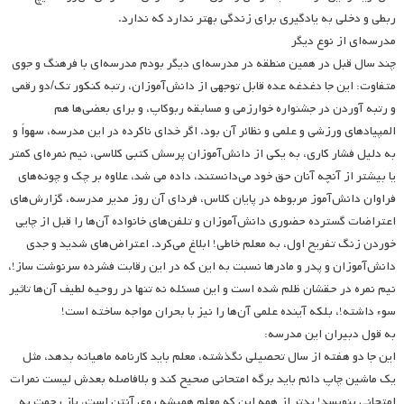
ربطی و دخلی به یادگیری برای زندگی بهتر ندارد که ندارد.
مدرسه‌ای از نوع دیگر
چند سال قبل در همین منطقه در مدرسه‌ای دیگر بودم مدرسه‌ای با فرهنگ و جوی
متفاوت: این جا دغدغه عده قابل توجهی از دانش‌آموزان، رتبه کنکور تک/دو رقمی
و رتبه آوردن در جشنواره خوارزمی و مسابقه ربوکاپ، و برای بعضی‌ها هم
المپیادهای ورزشی و علمی و نظائر آن بود. اگر خدای ناکرده در این مدرسه، سهواً و
به دلیل فشار کاری، به یکی از دانش‌آموزان پرسش کتبی کلاسی، نیم نمره‌ای کمتر
یا بیشتر از آنچه آنان حق خود می‌دانستند، داده می شد، علاوه بر چک و چونه‌های
فراوان دانش‌آموز مربوطه در پایان کلاس، فردای آن روز مدیر مدرسه، گزارش‌های
اعتراضات گسترده حضوری دانش‌آموزان و تلفن‌های خانواده آن‌ها را قبل از چایی
خوردن زنگ تفریح اول، به معلم خاطی! ابلاغ می‌کرد. اعتراض‌های شدید و جدی
دانش‌آموزان و پدر و مادرها نسبت به این که در این رقابت فشرده سرنوشت ساز!،
نیم نمره در حقشان ظلم شده است و این مسئله نه تنها در روحیه لطیف آن‌ها تاثیر
سوء داشته!، بلکه آینده علمی آن‌ها را نیز با بحران مواجه ساخته است!
به قول دبیران این مدرسه:
این جا دو هفته از سال تحصیلی نگذشته، معلم باید کارنامه ماهیانه بدهد، مثل
یک ماشین چاپ دائم باید برگه امتحانی صحیح کند و بلافاصله بعدش لیست نمرات
امتحانی بنویسد! بدتر از همه این که معلم همیشه روی آنتن است، باز رحمت به