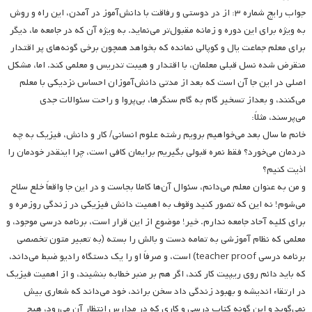
جواب رایج شماره ۳: از در دوستی و رفاقت با دانش‌آموز در آمدن، این راه و روش
به ویژه برای این دوره و زمانه مقبول‌تر می‌نماید. به ویژه آن که در جامعه ما، دیگر
برای معلم جماعت یال و کوپالی نمانده که بخواهد همچون برخی گونه‌های پر اقتدار
منقرض شده نسل قبلی معلمان، با اقتدار و هیبت تدریس و معلمی کند. اما، مشکل
اصلی در این جا آن است که بعد از مدتی دانش‌آموزان احساس نزدیکی با معلم
می‌کنند، و بعداز تسخیر گام به گام سنگرها، بی‌پروا و راحت سئوالات جدی
می‌پرسند، مثلاً:
خانم ما سال بعد می‌خواهیم برویم رشته علوم انسانی/ کار و دانش، فیزیک به چه
دردمان می‌خورد؟ فقط نمره قبولی بگیریم برایمان کافی است، چرا اینقدر خودمان را
اذیت کنیم؟
و من به عنوان معلم می‌دانم، سئوال آن‌ها کاملا بجاست و در این جا واقعاً خلع سلاح
می‌شوم! نه این که تصور کنید وقوف به اهمیت دانش فیزیکی در زندگی روزمره و
برای کلیه آحاد جامعه ندارم. خیر! موضوع از این قرار است، برنامه درسی موجود، و
معلمی که نظام آموزشی به تمامه دست و بالش را بسته (به تعبیر متون تخصصی
برنامه درسی teacher proof) است، و صرفاً او را یک دستگاه رادیو ضبط می‌داند،
که باید دائم روی ریپیت کار کند، اگر هم بر منبر خطابه بنشیند، و از اهمیت فیزیک
در ارتقاء اندیشه و بهبود زندگی داد سخن براند، خود می‌داند که شعاری بیش
نمی‌گوید و این گونه کتاب درسی و کاری که در مدارس انتظار آن می‌رود، هیچ