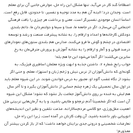
اصطلاحاً گند کار در می‌آید. تنها مشکل این راه حل، عوارض جانبی آن برای معلم
است: وجدان درد! البته آن هم به مدد توجیه و تفسیر، تا حدودی، قابل رفع است.
اساساً انسان موجودی تفسیرگر است، معنی و برداشت هر چیزی را بافت فرهنگی
اجتماعی آن می‌سازد: اگر در جامعه ما، صدا و سیما و دولتمردان ما، دائم بلندی
دودکش کارخانه‌ها و اعداد و ارقام را، به نشانه پیشرفت صنعت و رشد و توسعه
اقتصادی در چشم و گوش ما فرو می‌کنند، مدارس هم بلندی ستون‌های نمودارهای
درصد قبولی و و آمار و ارقام را به نشانه آموزش و پرورش مترقی‌مان به رخ
سایرین می‌کشند! اگر آنجا می‌شود این جا هم بله!
جواب رایج شماره ۲: داشتن جذبه و ابهت ویژه معلمان اساطیری فیزیک، به
گونه‌ای که دانش‌آموزان از ترس نیش و زخم زبان و استهزاء معلم، و حتی اگر
بشود از نگاه غضب آلود او، مجبور به درس خواندن شوند. در این شیوه معلم باید
در اول سال تحصیلی یک زهره چشم حسابی از دانش‌آموزان بگیرد و تا آخر سال
هم لبش به خنده بر روی دانش‌آموز جماعت باز نشود که نشود! مشکل این شیوه
آن است که اگر شخصیتاً آدم نرم‌خو و ملایمی باشید، و یا به آرمان‌هایی تربیتی مثل
اهمیت عقل‌ورزی، جو کلاسی مردم‌سالارانه، مذمت تلقین و نظیر این اندیشه‌های
اتوپیایی باور داشته باشید، آن وقت کارتان در آمده است، زیرا این راه حل،
تعارضات شخصیتی و درونی جدی برایتان خواهد داشت! که از باز کردن بیشتر آن
معذورم!