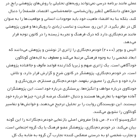
عملی مانند برنامه درسی نمی‌تواند رویه‌های تحلیلی یا روش‌های پژوهشی رایج در
حوزه‌های دانشگاهی (نظیر روان‌شناسی، جامعه‌شناسی، اقتصاد، فلسفه) را دنبال
کند، بلکه بنا به اقتضاء ماهیت خود باید موجودات انسانی و موقعیت‌ها را به عنوان
کل در نظر بگیرد. از این رو، سنخیت و تناسب زیادی با رویکردها و فنون پژوهشی
مانند مردم‌نگاری دارد که درک فرهنگ و تجربه زیسته را در کانون توجه قرار
می‌دهد.
الیس و بوچر (۲۰۰۰) خودمردم‌نگاری را ژانری از نوشتن و پژوهش می‌دانند که
ابعاد شخصی را به وجوه فرهنگی مرتبط می‌کند و معطوف به لایه‌های گوناگون
خودآگاهی است. یک ژانری مبهم و زیرپا گذارنده قواعد مألوف و جاافتاده پژوهش
است. در خودمردم‌نگاری، پژوهشگر در کانون شرح و گزارش قرار دارد، و تلاش
دارد خود و دیگری را عمیق‌تر بفهمد. خودمردم‌نگاری مستلزم، درون‌نگری و
خودکاوی درباره عواطف و انگیزه‌ها، پرسشگری درباره خود است، این پژوهشگران
آماده مواجهه با تعارض‌ها هستند و دنبال «قشنگ عرضه کردن» چیزها درباره خود
نیستند. این نویسندگان روایت را بر تحلیل ترجیح می‌دهند، و خوانش‌ها و تفاسیر
گوناگون را تشویق می‌کنند.
انگروسینو (۲۰۰۷، ص ۶۵) مفروض اصلی بازنمایی خودمردم‌نگارانه را این گونه
بیان می‌کند: در خودمردم‌نگاری، پژوهشگر عضو فرهنگ یا یک گروه اجتماعی است،
و تجارب شخصی او به درستی منعکس کننده تجارب آن گروه به مثابه یک کل