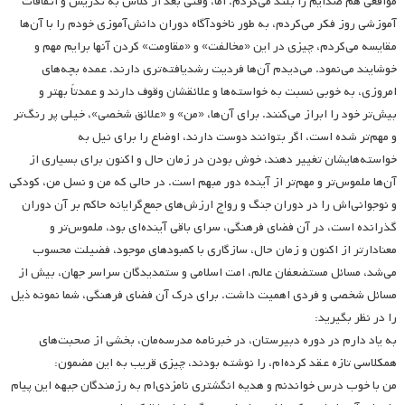
مواقعی هم صدایم را بلند می‌کردم. اما، وقتی بعد از کلاس به تدریس و اتفاقات
آموزشی روز فکر می‌کردم، به طور ناخودآگاه دوران دانش‌آموزی خودم را با آن‌ها
مقایسه می‌کردم، چیزی در این «مخالفت» و «مقاومت» کردن آنها برایم مهم و
خوشایند می‌نمود. می‌دیدم آن‌ها فردیت رشدیافته‌تری دارند. عمده بچه‌های
امروزی، به خوبی نسبت به خواسته‌ها و علائقشان وقوف دارند و عمدتاً بهتر و
بیش‌تر خود را ابراز می‌کنند. برای آن‌ها، «من» و «علائق شخصی»، خیلی پر رنگ‌تر
و مهم‌تر شده است، اگر بتوانند دوست دارند، اوضاع را برای نیل به
خواسته‌هایشان تغییر دهند، خوش بودن در زمان حال و اکنون برای بسیاری از
آن‌ها ملموس‌تر و مهم‌تر از آینده دور مبهم است. در حالی که من و نسل من، کودکی
و نوجوانی‌اش را در دوران جنگ و رواج ارزش‌های جمع‌گرایانه حاکم بر آن دوران
گذرانده است، در آن فضای فرهنگی، سرای باقی آینده‌ای بود، ملموس‌تر و
معنادار‌تر از اکنون و زمان حال، سازگاری با کمبودهای موجود، فضیلت محسوب
می‌شد، مسائل مستضعفان عالم، امت اسلامی و ستمدیدگان سراسر جهان، بیش از
مسائل شخصی و فردی اهمیت داشت. برای درک آن فضای فرهنگی، شما نمونه ذیل
را در نظر بگیرید:
به یاد دارم در دوره دبیرستان، در خبرنامه مدرسه‌مان، بخشی از صحبت‌های
همکلاسی تازه عقد کرده‌ام، را نوشته بودند، چیزی قریب به این مضمون:
من با خوب درس خواندنم و هدیه انگشتری نامزدی‌ام به رزمندگان جبهه این پیام