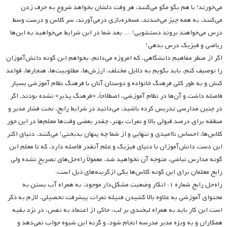
می‌خورند! با هم بگو مگو می‌کنند، هر وقت دلشان بخواهد شروع به حرف زدن
می‌کنند، به همه چیز می‌خندند، مسخره‌بازی درمی‌آورند، سر کلاس و درست وسط
درس می‌خواهند بروند دستشویی! … بعد شما در این شرایط می‌خواهید به این‌ها
ریاضی و فیزیک درس بدهی!
اگر از منظر مفاهیم دانشگاهی، که امروزه می‌دانم، بخواهم این گونه دانش‌آموزان
را توصیف کنم، باید بگویم به دلایل مختلف، ارزش‌ها، مطلوبیت‌ها، هنجارها، قواعد
کنش و به طور کلی فرهنگ خانواده و دوستان آنان با فرهنگ نظام آموزشی بسیار
فاصله داشت و آن‌ها در نظام آموزشی، اصطلاحاً، «فرهنگ پذیر» نشده بودند. اگر
در چنین مدارسی تدریس کرده باشید، می‌دانید در شرایط رایج، تحت فشار مدیر و
منطقه برای درصد قبولی بالا و نمرات بهتر، چقدر بعضی وقت‌ها معلم‌ها در این جور
کلاس‌ها، احساس ناامیدی و تنهایی و از شما چه پنهان بدبختی! می‌کنند. دنیای اکثر
این دست دانش‌آموزان با دنیای فیزیک و علم آنقدر فاصله دارد، که تا معلم این
گونه مدارس نباشی، متوجه آن نخواهید شد. معمولاً راه‌حل‌های تصریح نشده ولی
رایج معلمان برای این گونه کلاس‌ها یکی ازگرینه‌های ذیل است:
راه‌حل رایج شماره ۱: انکار وضعیت مشکل‌دار موجود، به همراه آب بستن به
محتوای آموزشی به علاوه بالا کشیدن فتیله نمرات پیشرفت تحصیلی. لازم به ذکر
است این کار باید به همراه لبخندی بر لب، حاکی از اعتماد به نفس، در نزد بقیه
همکاران و به ویژه مدیر مدرسه انجام شود، و گرنه این شیوه جواب نمی‌دهد و