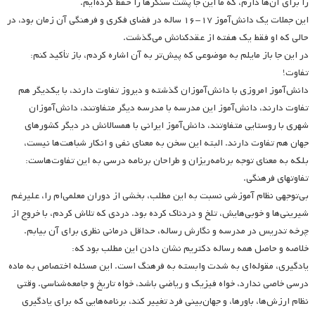
را برای آن‌ها دارم، که ما این جا پشت سنگرها را حفظ کرده‌ایم.
این جملات یک دانش‌آموز ۱۷-۱۶ ساله در فضای فکری و فرهنگی آن زمان بود، در
حالی که او فقط یک هفته از عقدکنانش می‌گذشت.
در این جا باز مایلم به موضوعی که پیش‌تر به آن اشاره کردم، باز تأکید کنم:
تفاوت!
دانش‌آموز امروزی با دانش‌آموزان گذشته و دیروز تفاوت دارند، با یکدیگر هم
تفاوت دارند، دانش‌آموز این مدرسه با مدرسه دیگر متفاوتند، دانش‌آموزان
شهری با روستایی متفاوتند، دانش‌آموز ایرانی با همسالانش در دیگر کشورهای
جهان هم تفاوت دارند. البته این سخن به معنای نفی و انکار شباهت‌ها نیست،
بلکه به معنای توجه برنامه‌ریزان و طراحان برنامه درسی به این تفاوت‌هاست:
تفاوتهای فرهنگی.
بی‌توجهی نظام آموزشی نسبت به این مطلب، بخشی از دوران معلمی‌ام را، علیرغم
شیرینی‌ها و خوبی‌هایش، تلخ و دردناک کرده بود. دردی که تلاش کردم، با خروج از
چرخه تدریس در مدرسه و نگارش رساله، حداقل درمانی نظری برای آن بیابم.
خلاصه و حاصل همه رساله دکتریم نشان دادن این مطلب بود که:
یادگیری، مقوله‌ای به شدت وابسته به فرهنگ است. این مسئله اختصاص به ماده
درسی خاصی ندارد، خواه فیزیک و ریاضی باشد، خواه تاریخ و جامعه‌شناسی. وقتی
نظام ارزش‌ها، باورها، و جهان‌بینی فرد تغییر کند، برنامه‌هایی که برای یادگیری