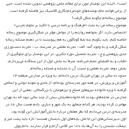
است». البته این نوشتار چون برای مقاله علمی پژوهشی تدوین نشده است، حتی
از برخی قواعد عام نوشته‌های خودمردم‌نگاری کلاسیک نیز فاصله گرفته است.
موضوع رساله‌ام چگونه شکل گرفت؟
موضوع رساله من به بحث «فرهنگ و برنامه درسی با تاکید بر علوم تجربی»
اختصاص دارد. اگر بخواهم روایتم را از عوامل مؤثر در شکل‌گیری موضوع رساله
خلاصه کنم، باید بگویم سه شط گوناگون به هم پیوستند تا در ذهنم مسئله رساله
شکل گرفت و به وجود آمد: الف- تجربه معلمی در مدرسه، ب- تجربه دست‌ورزی
جدی پژوهشی و ج- تجربه تحصیل دوره دکتری. در این نوشتار برای جلوگیری از
اطناب و به اقتضای حجم خبرنامه، صرفاً به بخش اول از این سه‌گانه می‌پردازم.
بخش دوم: تجربه معلمی و نسبت آن با دغدغه و مسئله رساله‌ام
حدود ده سالی در تهران فیزیک درس داده‌ام، به ویژه در مدارس منطقه ۱۴
آموزش و پرورش. در همه جور مدرسه‌ای بوده‌ام، از عادی و نمونه دولتی و اسلامی
گرفته تا ویژه خانواده نیروهای مسلح و تیزهوشان یا بزرگسالان. بعضی از این
مدارس در محله‌های بودند که خانواده‌هایشان بیش از چند سالی نبود که به تهران
مهاجرت کرده بودند، هر کدام متعلق به یک شهر و دیاری. یادم هست سال ۸۶ در
مدرسه‌ای درس می‌دادم که نظر معلمان درباره دانش‌آموزانش این گونه بود:
اول دبیرستانی‌های این جا مثل بچه‌های اول دبستان هستند! تازه باید پشت میز و
نیمکت نشستن را به آن‌ها یاد داد! سر کلاس آرام و قرار ندارند، دائم وول