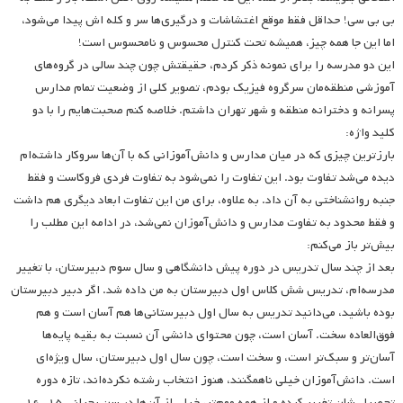
بی بی سی! حداقل فقط موقع اغتشاشات و درگیری‌ها سر و کله اش پیدا می‌شود،
اما این جا همه چیز، همیشه تحت کنترل محسوس و نامحسوس است!
این دو مدرسه را برای نمونه ذکر کردم، حقیقتش چون چند سالی در گروه‌های
آموزشی منطقه‌مان سرگروه فیزیک بودم، تصویر کلی از وضعیت تمام مدارس
پسرانه و دخترانه منطقه و شهر تهران داشتم. خلاصه کنم صحبت‌هایم را با دو
کلید واژه:
بارزترین چیزی که در میان مدارس و دانش‌آموزانی که با آن‌ها سروکار داشته‌ام
دیده می‌شد تفاوت بود. این تفاوت را نمی‌شود به تفاوت فردی فروکاست و فقط
جنبه روانشناختی به آن داد. به علاوه، برای من این تفاوت ابعاد دیگری هم داشت
و فقط محدود به تفاوت مدارس و دانش‌آموزان نمی‌شد، در ادامه این مطلب را
بیش‌تر باز می‌کنم:
بعد از چند سال تدریس در دوره پیش دانشگاهی و سال سوم دبیرستان، با تغییر
مدرسه‌ام، تدریس شش کلاس اول دبیرستان به من داده شد. اگر دبیر دبیرستان
بوده باشید، می‌دانید تدریس به سال اول دبیرستانی‌ها هم آسان است و هم
فوق‌العاده سخت. آسان است، چون محتوای دانشی آن نسبت به بقیه پایه‌ها
آسان‌تر و سبک‌تر است، و سخت است، چون سال اول دبیرستان، سال ویژه‌ای
است. دانش‌آموزان خیلی ناهمگنند، هنوز انتخاب رشته نکرده‌اند، تازه دوره
تحصیلی‌شان تغییر کرده و از همه مهم‌تر، خیلی از آن‌ها در سن بحرانی ۱۵-۱۶