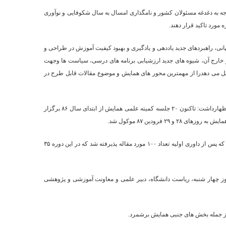
وجه به دغدغه مسئولان کشور و نامگذاری امسال به سال شکوفایی و نوآوری
مورد تاکید قرار دهند.
انی، راهبردهای جدید یاددهی و یادگیری و بهبود کیفیت آموزش در طراحی و
و خارج آن، شیوه های جدید ارزشیابی برنامه های درسی، سیاست ها وجهت
ر سایر کشورها که در مجموع ۲۳ محور همایش را تشکیل می دهدرا از مهمترین محور های همایش و موضوع مقالات قابل طرح در
علی عسگری با بیان اینکه تمام این محور ها با هدف تحول در برنامه درسی تدوین شده است، اظهارداشت: تاکنون ۲۰ جلسه کمیته علمی همایش از ابتدای سال ۸۶ برگزار
وی در ادامه خاطر نشان کرد:تعداد ۲۵۰ چکیده مقاله در مجموع به دبیرخانه همایش ارسال شده که پس از داوری اولیه تعداد ۱۰۰ مورد مقاله پذیرفته شد که در این دوره ۳۵
 مراسم افتتاحیه روز چهار شنبه، ریاست دانشگاه، دبیر علمی و معاونت آموزشی و پژوهشی