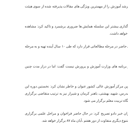
ر رشد آموزش را از مهمترین ویژگی های مقالات پذیرفته شده از سوی هیئت
 گذاری بیشتر این سلسله همایش ها ضروری برشمرد و تاکید کرد: مشاهده
 خواهد داشت.
وی گفت:تدوین سند ملی آموزش و پرورش که از پیامدهای این دسته از همایش ها است ،در حال حاضر در مرحله مطالعاتی قرار دارد که طی ۱۰ سال آینده تهیه و به مرحله
در برنامه های وزارت آموزش و پرورش نیست گفت: اما در دراز مدت چنین
 ترین مرکز آموزش عالی کشور عنوان و خاطر نشان کرد: نخستین دوره این
مدرس، شهید بهشتی، باهنر کرمان و شیراز نیز به ترتیب متقاضی برگزاری
اه تربیت معلم برگزار می شود.
ران خبر دادو تصریح کرد: در حال حاضر فراخوان و مراحل علمی برگزاری
وت از دور هفتم ،آبان ماه ۸۷ برگزار خواهد شد.