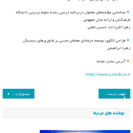
شناسایی مؤلفه‌های مغفول دربرنامه درسی رشته علوم تربیتی دانشگاه
فرهنگیان و ارائه مدل مفهومی
زهرا اکبرزاده، حسین لطفی
طراحی الگوی توسعه حرفه‌ای معلمان مبتنی بر فناوری‌های دیجیتال
زهره ابراهیمی
آدرس سایت مجله:
https://www.jcstedicsa.ir
راهبری
مهلت ارسال آثار به جشنواره دکتر علی شریعتمداری تمدید شد
صدویازدهمین جلسه هیئت مدیره انجمن مطالعات برنامه درسی ایران
نوشته
نوشته های مرتبط