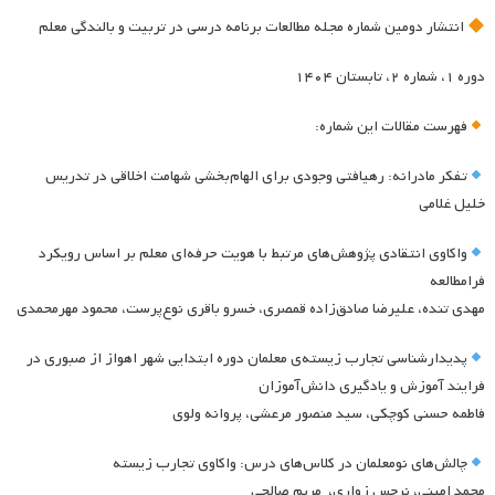
انتشار دومین شماره مجله مطالعات برنامه درسی در تربیت و بالندگی معلم
دوره ۱، شماره ۲، تابستان ۱۴۰۴
فهرست مقالات این شماره:
تفکر مادرانه: رهیافتی وجودی برای الهام‌بخشی شهامت اخلاقی در تدریس
خلیل غلامی
واکاوی انتقادی پژوهش‌های مرتبط با هویت حرفه‌ای معلم بر اساس رویکرد
فرامطالعه
مهدی تنده، علیرضا صادق‌زاده قمصری، خسرو باقری نوع‌پرست، محمود مهرمحمدی
پدیدارشناسی تجارب زیسته‌ی معلمان دوره ابتدایی شهر اهواز از صبوری در
فرایند آموزش و یادگیری دانش‌آموزان
فاطمه حسنی کوچکی، سید منصور مرعشی، پروانه ولوی
چالش‌های نومعلمان در کلاس‌های درس: واکاوی تجارب زیسته
محمد امینی، نرجس زواری، مریم صالحی