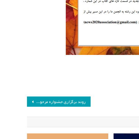
روند برگزاری جشنواره مرحوم دکتر علی شریعتمداری