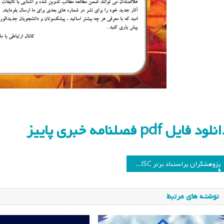
لود فایل pdf فصلنامه خبری پاییز
اهبری
پژوهشگران پراستناد برتر ISC در حوزه مطالعات برنامه‌ درسی
وشته
نوشته های مرتبط