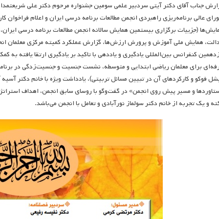
ارش جناب آقای دکتر آیتی سردبیر علمی سومین جشنواره مرحوم دکتر علی شریعتمدار
رای عالی برنامه‌ریزی راهبردی انجمن مطالعات برنامه درسی ایران و اعلام فراخوان ک
ایش‌ها (جزییات برگزاری بیستمین همایش سالانه انجمن مطالعات برنامه درسی ایران
الت، همایش ملی آموزش و پرورش ارزش‌ها، گزارش عملکرد کمیته مرکزی معلمان انجم
زدهمین کنفرانس بین‌المللی یادگیری و یاددهی با تاکید بر یادگیری ارتقا یافته به ک
فه‌ای برای معلمان ریاضی ابتدایی و متوسطه، نشست جنسیت و جنسیت‌زدگی در برنامه
شل فوکو و کارکردهای آن در تبیین مسائل تربیتی)، یادداشت ویژه با خانم دکتر آسیه آل
تاوردها و مسیر پیش روی انجمن» در گفت‌وگو با روسای سابق انجمن، اهداف استراتژیک
ته و یک تجربه از خانم دکتر سولماز نورآبادی و تعامل با انجمن می‌باشد.