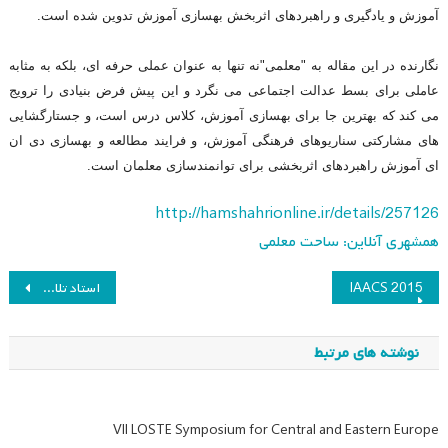
آموزش و یادگیری و راهبردهای اثربخش بهسازی آموزش تدوین شده است.
نگارنده در این مقاله به "معلمی"نه تنها به عنوان عملی حرفه ای، بلکه به مثابه
عاملی برای بسط عدالت اجتماعی می نگرد و این پیش فرض بنیادی را ترویج
می کند که بهترین جا برای بهسازی آموزش، کلاس درس است، و جستارگشایی
های مشارکتی سناریوهای فرهنگی آموزش، و فرایند مطالعه و بهسازی دی ان
ای آموزش راهبردهای اثربخشی برای توانمندسازی معلمان است.
http://hamshahrionline.ir/details/257126
همشهری آنلاین: ساحت معلمی
راهبری
IAACS 2015
استاد تلاشگر خانم دکتر رضوان حکیم زاده
نوشته
نوشته های مرتبط
VII LOSTE Symposium for Central and Eastern Europe