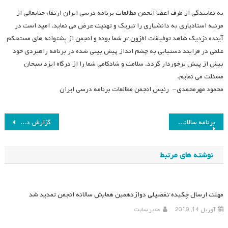
به نمایندگی از طرف اعضا انجمن مطالعات برنامه درسی ایران ارتقاء جنابعالی از
مرتبه استادیاری به دانشیاری را تبریک و تهنیت عرض می نماید. امید است در
آینده نزدیک شاهد توفیقات افزون تر شما بوده و انجمن از پشتوانه های مستحکم
علمی در فرایند دستیابی به چشم انداز پیش بینی شده در برنامه راهبردی خود
بیش از پیش برخوردار گردد. سلامت و شادکامی شما را از درگاه ایزد سبحان
مسئلت می نمایم.
محمود مهرمحمدی- رئیس انجمن مطالعات برنامه درسی ایران
راهبری
برنامه سالانه نشستهای تخصصی گروپ برنامه درسی پیش دبستان و دبستان
گزارش دکتر فرهاد سراجی (دبیر علمی) از برگزاری چهاردهمین همایش سالانه انجمن مطالعات برنامه درسی ایران
نوشته
نوشته های مرتبط
مهلت ارسال چکیده تفضیلی دوازدهمین همایش سالانه انجمن تمدید شد
آوریل 14, 2019
مدیر سایت