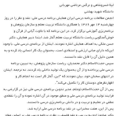
لیلا خسروشاهی و نرگس مرتاضی مهربانی
دانشگاه شهید بهشتی
انجمن مطالعات برنامه درسی ایران همایش برنامه درسی ملی: نقد و نظر را در روز
چهارشنبه ۱۴ مهر ۱۳۸۹ با همکاری دانشگاه تربیت معلم و سازمان پژوهش و
برنامه‌ریزی آموزشی برگزار کرد. در این برنامه که با تلاوت آیاتی از قرآن و
خوش‌آمدگویی ریاست دانشگاه تربیت معلم آغاز شد، ابتدا دبیر همایش، دکتر
حسن ملکی به اهداف همایش اشاره نمودند. ایشان از برنامه‌ی درسی ملی، با وجود
این‌که دارای مبانی ارزشی و اعتقادی است، به‌عنوان یک کار انسانی یاد کرده و به
همین دلیل آن را قابل نقد دانستند.
سپس حجت‌الاسلام دکتر محمدیان، ریاست سازمان پژوهش، به تبیین برنامه
درسی ملی پرداخته و از آن به‌عنوان یک تولید داخلی یاد کردند، نه ترجمه. ایشان
در انتهای سخنان خود، بیان نمودند که “این، آغاز کار است نه انجام کار و
اظهارنظرهای دوستان کار را تکمیل می‌کند”.
پس از آن حجت‌الاسلام ذو‌علم، مدیر تدوبن برنامه‌ی درسی ملی نیز در گزارشی به
فرایند تولید برنامه‌ی درسی ملی و منطق موجود در آن اشاره نموده و آن را نقطه‌ی
عطفی در تعلیم و تربیت و در دانش برنامه‌ریزی درسی دانستند.
پس از این، هفت سخنرانی، در نقد برنامه درسی ملی ارایه شد.
دکتر صادق‌زاده به بررسی و نقد فلسفی- نظری برنامه درسی ملی بر اساس مفاد