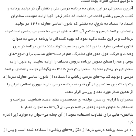
با توفیق اندکی همراه بوده است.
آخرین سخنرانی در این بخش به برنامه درسی ملی و نقش آن در تولید برنامه و
کتاب درسی ریاضی اختصاص داشت که دکتر زهرا گویا ارایه نمودند. سخنران
ابتدا، با استناد به تاریخ، به نقشی که قانون اساسی معارف ۱۲۹۰ در تولید
راهنمای برنامه درسی و به تبع آن کتاب¬های درسی به خصوص ریاضی ایفا نمود،
پرداخت و بر این نکته تأکید نمود که تهیه کنندگان با برنامه درسی به عنوان
قانون اساسی معارف با دور اندیشی و جامعیت توانستند با این برنامه در عین
وحدت و حرکت حول محورهای مشترک، هم فرصت¬های مناسب برای تنوع¬های
بومی و هم راهنمای تدوین برنامه دروس مختلف را ارایه نمایند. به دلیل ارایه
سخنرانی در زمانی محدود، سخنران ترجیج داد تا به چگونگی تولید راهنمای برنامه
درسی و تولید کتاب¬های درسی ریاضی با استفاده از قانون اساسی معارف نپردازد
و تنها با تبیین مختصری از آن تجربه، برنامه درسی ملی جمهوری اسلامی ایران را
از همین منظر مورد نقد و بررسی قرار دهد.
سخنران با ارایه¬ی شش مولفه¬ی هدفمندی، نظم، دقت، شفافیت، صراحت و
انسجام به عنوان حدود و ثغور برنامه درسی از آن¬ها به عنوان معیار یا
شاخص¬هایی برای قضاوت استفاده نمود. از آن جمله می¬توان به موارد زیر اشاره
کرد:
۱٫ در سند برنامه درسی بارها از «گزاره¬های ریاضی» استفاده شده است و پس از