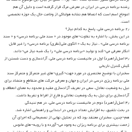
رشته برنامه درسی در ایران در معرض مرگ قرار گرفته است و دلیل آن هم
اعوجاج اسم است که انصافا هم نشانه هولناکی از وخامت حال یک حوزه تخصصی
است.
۲٫ برنامه درسی ملی، پاسخ به کدام نیاز؟
در این بخش، با اشاره به تفاوت¬های موجود در « سند ملی برنامه درسی» و « سند
برنامه درسی ملی» ، نیاز به یک « الگوی ملی(نظری) برنامه درسی» را غیر قابل
انکار معرفی می¬کند و تولید «برنامه درسی ملی» را یک شبه نیاز می¬داند.
۳٫ اصل(راهبرد) اول در مانیفست برنامه درسی ملی، آزادسازی و دست شستن از
کیش کنترل تاریخی
سخنران با توضیح مختصری در مورد جهت¬گیری¬های غیر متمرکز و متمرکز سند
ملی برنامه ریزی درسی در ایران و جهان و معرفی حرکت های متقاطع و متضاد برای
نیل به وضعیت تعادل، سعی در تعریف آزادسازی مقید و محدود به معنای انعطاف و
آزادسازی برای نیل به یک وضعیت تعادلی و فارغ از افراط و تفریط داشت.
۴٫ اصل(راهبرد) دوم در مانیفست برنامه درسی ملی، در هم تنیدگی
در بحث تلفیق، به افزایش تعداد دروس در ابتدایی و راهنمایی اشاره شد.
هم¬چنین، سخنران معتقد بود که در تحلیل نهایی از تصمیماتی که اجرای آن
زحمت بیشتری برای برنامه ریزان به وجود می¬آورده و با رویه¬های مانوس