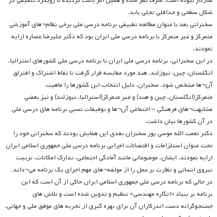
سازگار نبوده است، صرف نظر شده و همین امر باعث گردیده تا رویکرد تلفیقی در
شکل سطحی و حداقلی تجلی یابد.
سخنرانی بعد با عنوان مطالعه تطبیقی برنامه درسی ملی برخی نظام¬های آموزشی
متمرکز و غیر متمرکز با برنامه درسی ملی ایران بود که دکتر علیرضا عصاره ارایه
نمودند.
در این سخنرانی، برنامه درسی ملی ایران با برنامه درسی ملی کشورهای استرالیا،
انگلستان، چین، نیوزلند، هند مورد مقایسه قرار گرفت تا نقاط اشتراک و افتراق
آن¬ها مشخص شود. سخنران، دلیل انتخاب این کشورها را ماهیت
متمرکز(انگلستان، چین و هند) و غیر متمرکز(استرالیا، نیوزلند) و نیز بعضی
مشابهت¬های فرهنگی – اجتماعی آن¬ها و توفیقات نسبی برنامه های درسی ملی
در آن کشورها بیان داشت.
دکتر نعمت الله موسی پور سخنران بعدیِ این همایش بودند که سخنرانی خود را
تحت عنوان استلزامات و اقتضائات اجرایی برنامه درسی ملی جمهوری اسلامی ایران
ارایه نمودند. ایشان، موضوعاتی مانند آمادگی اجتماعی، تدارک امکانات، تربیت
نیروی انسانی و تظارت بر عمل را از مولفه¬های مهم اجرای یک برنامه می¬داند.
در حالی که برنامه درسی ملی جمهوری اسلامی ایران حاکی از آن است که این
برنامه بر بنیاد «انگاره مهندسی» تنظیم و تدوین شده است و تلاش های
جستجوگرانه دست اندرکاران آن برای بهره گیری از تجربه های موفق ملی و جهانی،