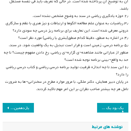
آن به توضیح آن پرداخته شده است. در حالی که تعریف باید فی نفسه مستقل
باشد.
۲٫ حوزه یادگیری ریاضی در سند به وضوح مشخص نشده است.
۳٫ ریاضیات به عنوان علم مطالعه الگوها و ارتباطات و نیز هنری با نظم و سازگاری
درونی معرفی شده است. این تعاریف برای برنامه ریز درسی چه سودی دارد؟
۴٫ در اشاره به منطق، دقیقا کدام منطق(بشری یا ریاضی) مورد نظر است؟
۵٫ برنامه درسی، زمینی است و قرار است تبدیل به یک واقعیت شود. در سند،
منظور از عباراتی مانند مشاهده¬ی گزاره¬ی ریاضی، رخ دادن مفهوم چیست؟ تا چه
حد به واقع¬بینی برنامه توجه شده است؟
۶٫ این سند تا چه اندازه ظرفیت تولید برنامه درسی ریاضی و کتاب درسی ریاضی
را دارد؟
در پایان دبیر همایش، دکتر ملکی، با مرور موارد مطرح در سخنرانی¬ها به ضرورت
تامل هر چه بیشتر صاحب نظران بر این امر مهم تاکید کردند.
راهبری
یک بود یک نبود
یازدهمین کنفرانس در پانزدهمین سال
نوشته
نوشته های مرتبط