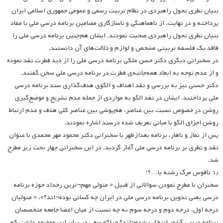
بنیان نظری تحول راهبردی در نظام تربیت رسمی و عمومی جمهوری اسلامی ایران
پرداخته و در نهایت، از ناهماهنگی و ناسازگاری مضامین برنامه درسی ملی با مفاد
بنیان نظری تحول راهبردی صحبت نمودند. ایشان هم‌چنین برنامه درسی ملی را
فاقد یک فلسفه تربیتی مشخص و لوازم و ذلالت‌های آن دانستند.
در سخنرانی دیگری دکتر حسن ملکی برنامه درسی ملی را از دید فطرت نقد نموده
و از عدم توجه به ابعاد همه‌جانبه‌ی فطرت در برنامه درسی ملی سخن گفتند.
دکتر حسنی نیز به بررسی و نقد اهداف و الگوی هدف‌گذاری سند برنامه درسی
ملی پرداختند. ایشان در نقد الگو به مواردی از جمله عدم تشریح و موضع‌گیری
روشن در خصوص نسبت بین عناصر، هم‌پوشی بین عناصر کلی هدف و عدم ارتباط
روشن اجزای الگو با مبانی تعریف شده درسند اشاره نمودند.
پس از نماز و ناهار، برنامه بعدازظهر با سخنرانی دکتر محمود مهر محمدی با عنوان
نقد و نظری بر برنامه درسی ملی آغاز گردید. در این سخنرانی چهار بحث زیر مطرح
شد:
۱٫ ناقوس مرگ رشته یا…؟!
سخنران با مطرح نمودن سوالاتی از قبیل « متولی مهم¬ترین رخداد حوزه برنامه
درسی یعنی تدوین برنامه درسی ملی در ایران چه کسانی بوده¬اند؟»، « متولیان
درجه اول، درجه دوم و درجه سوم به چه نسبت از میان اعضا جامعه متخصصان
برنامه درسی گشور انتخاب شده¬اند؟ چرا؟» سعی در بیان این موضوع داشت که