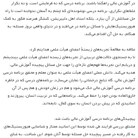
در آموزش عالی راهگشا باشند. برنامه درسی که نه فرمایشی است، و نه تکرار
غلط‌های تکراری. برنامه درسی نوشونده‌ای که چشم به آسمان ندوخته است تا راه
حل مسائلش از آن ببارد. بلکه استاد اهل دلیبریشن، کنشگر هنرمند فکور به کمک
هیوریستیک‌هایش با مسائل برنامه در می‌افتد و در دنیای واقعی بروز مسئله؛ به
هنگام، به حل آن اقدام می‌کند.
علاقه به مطالعۀ تجربه‌های زیستۀ اعضای هیأت علمی هدایتم کرد:
تا به جستجوی دلالت‌های تربیتی از تجربه‌های زیسته اعضای هیأت علمی بیندیشم
و دریابم این تجربه‌ها فهم‌های تازه‌ای را جهت حل مسائل پیچیده آموزش عالی،
هدیه می‌کند. دانش عملی اعضای هیأت علمی به عنوان معلم و محقق برنامه درسی
آموزش عالی، گاه نتایج درخشانی را نمایان می‌سازد، برنامه‌های درسی که در خاطره
برنامه درسی آموزش عالی حک می‌شود و هم در زمان خودش و هم پس از آن
خارق‌العاده بودن خود را حفظ می‌کند. برنامه‌هایی که در تربیت انسان، پیروزند و
اساتیدی که در پیش بردن انسان به سوی کمال، نابغه‌اند.
پیچیدگی‌های برنامه درسی آموزش عالی باعث شد:
مشتاق بررسی فرایند طی شده توسط این اساتید ممتاز و شناسایی هیوریستیک‌های
به کار رفته در مسیر پیچیده حل مسئله توسط آنان شوم. این شناخت، به غنای