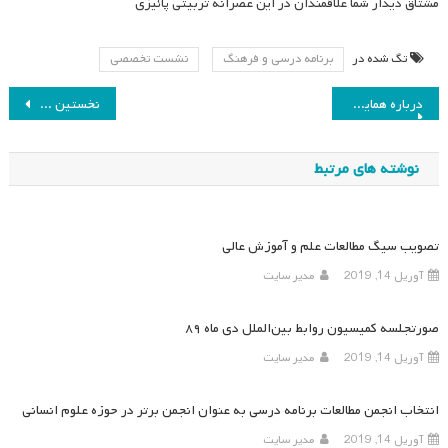
مشتاق دیدار شما علاقمندان در این عصرانه تربیتی پائیزی
تگ شده در
برنامه درسی و فرهنگ
نشست تخصصی
راهبری
درباره همایش چهارم : ارزیابی وضع موجود و ترسیم چشم انداز مطلوب
نخستین دورۀ جشنوارۀ دکتر علی شریعت‌مداری برگزار می‌شود
نوشته
نوشته های مرتبط
تصویب سیگ مطالعات علم و آموزش عالی
آوریل 14, 2019
مدیر سایت
صورتجلسه کمیسیون روابط بین‌الملل دی ماه ۸۹
آوریل 14, 2019
مدیر سایت
انتخاب انجمن مطالعات برنامه درسی به عنوان انجمن برتر در حوزه علوم انسانی
آوریل 14, 2019
مدیر سایت