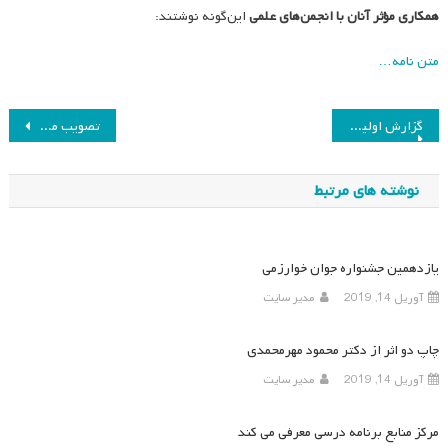
همکاری مؤثر آنان با انجمن‌های علمی
این‌گونه نوشتند:
متن نامه…
راهبری
گزارش اولین نشست علمی ماهانه انجمن مطالعات برنامه درسی ایران در سال ۸۶
تصویب موضوع همایش هفتم در جلسه ۲۴ اردیبهشت ماه
نوشته
نوشته های مرتبط
یازدهمین جشنواره جوان خوارزمی
آوریل 14, 2019
مدیر سایت
چاپ دو اثر از دکتر محمود مهرمحمدی
آوریل 14, 2019
مدیر سایت
مرکز منابع برنامه درسی معرفی می کند