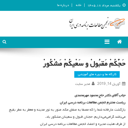
خانه
درباره ما
یکشنبه, مرداد ۱۸, ۱۴۰۵
انجمن مطالعات برنامه درسی ایران
انجمن مطالعات برنامه درسی ایران
حَجُّکُمْ مَقبُولْ و سَعْیکُمْ مَشْکُورْ
کارگاه ها و دوره های آموزشی
آوریل 14, 2019
مدیر سایت
جناب آقای دکتر حاج محمود مهرمحمدی
ریاست محترم انجمن مطالعات برنامه درسی ایران
بازگشت عارفانه شما را که مصفا به صفای مکه، منور به نور مدینه و معطر به عطر بقیع
می‌باشد گرامی‌می‌داریم، حجتان قبول و سعیتان مشکور باد.
از طرف هئیت مدیره و اعضاء انجمن مطالعات برنامه درسی ایران