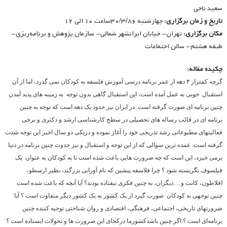
سعید ناجی
تاریخ و زمان برگزاری:
چهارشنبه ۳۰/۳/۸۶ساعت ۱۰ الی ۱۲
مکان برگزاری:
تهران- خیابان ایرانشهر شمالی- سازمان پژوهش و برنامه‌ریزی-
طبقه هشتم- سالن اجتماعات
چکیده مقاله:
گرچه کمتراز ۴ دهه از عمر برنامه درسی آموزش فلسفه به کودکان نمی گذرد، اما از آن
استقبال خوبی به عمل آمده است، این استقبال گاهی بدون توجه به زمینه های پدید آمدن
چنین برنامه ای صورت گرفته است. در ایران نیز حدود یک دهه است که توجه به چنین
برنامه ای در قالب رساله های تحصیلی در سطح کارشناسی ارشد و دکتری و برخی
فعالیتهای مطبوعاتی رشد تدریجی خود را آغاز نموده و دریکی دو سال اخیر این توجه شدت
گرفته است. عمده ترین سوالی که از این توجه و استقبال و نیز حدوث چنین برنامه در دنیا
برمی خیزد، این است که چه ضرورت هایی باعث شده است تا به کودکان به عنوان یک
فیلسوف نگریسته شود ؟ چرا فلاسفه پیشین که نام آورانی بزرگند، نظیر ارسطو،
افلاطون، کانت و….دیگران، به چنین فکری نیفتاده بودند؟ آیا آنچه که باعث شده است
چنین توجهی به کودکان صورت گیرد از یک کشور به یک کشور دیگر متفاوت است ؟ آیا
ضرورتهای تاریخی، اجتماعی، فرهنگی، اقتصادی و روان شناختی توجیه کننده چنین
برنامه‌ای است ؟ اگر چنین باشدکشورما درکجای این ضرورت ها و تحولات ایستاده است ؟