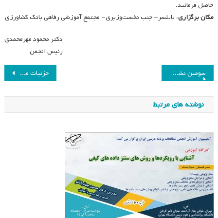
حاصل فرمائید.
مکان برگزاری
: بابلسر- جنب نخست‌وزیری- مجتمع آموزشی رفاهی بانک کشاورزی
دکتر محمود مهرمحمدی
رئیس انجمن
راهبری
سومین نشست علمی ماهانه انجمن مطالعات برنامه درسی در سال ۱۳۸۷
جزئیات محل اسکان همایش هشتم
نوشته
نوشته های مرتبط