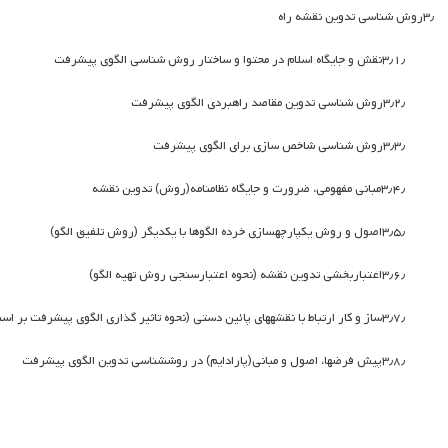
۳٫
روش شناسی تدوین نقشه راه
۳٫۱٫
نقش و جایگاه اسلام در محتوا و ساختار روش شناسی الگوی پیشرفت
۳٫۲٫
روش شناسی تدوین مقاصد راهبردی الگوی پیشرفت
۳٫۳٫
روش شناسی شاخص سازی برای الگوی پیشرفت
۳٫۴٫
مبانی مفهومی، ضرورت و جایگاه نظام­نامه(روش) تدوین نقشه
۳٫۵٫
اصول و روش یکپارچه­سازی خرده الگوها با یکدیگر (روش تلفیق الگو)
۳٫۶٫
اعتباربخشی تدوین نقشه (نحوه اعتبارسنجی روش تهیه الگو)
۳٫۷٫
ساز و کار ارتباط با نقشه­های پائین دستی (نحوه تاثیر گذاری الگوی پیشرفت بر اس
۳٫۸٫
پیش فرض­ها، اصول و مبانی(پارادایم) در روش­شناسی تدوین الگوی پیشرفت