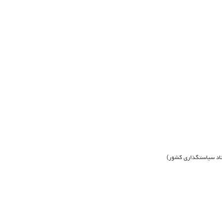
ناد سیاست­گذاری کشور)