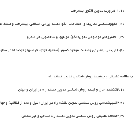
۱٫۱٫
ضرورت تدوین الگوی پبشرفت
۱٫۲٫
مفهوم­شناسی تعاریف و اصطلاحات الگو: نقشه،ایرانی، اسلامی، پیشرفت و منشاء ع
۱٫۳٫
قلمروهای موضوعی تحول(الگو)، مولفه­ها و شاخص­های هر قلمرو
۱٫۴٫
ارزیابی راهبردی وضعیت موجود کشور (ضعفها، قوتها، فرصتها و تهدیدها در سطو
۲٫
مطالعه تطبیقی و پیشینه روش شناسی تدوین نقشه راه
۲٫۱٫
گذشته، حال و آینده روش شناسی تدوین نقشه راه در ایران و جهان
۲٫۲٫
آسیب­شناسی روش شناسی تدوین نقشه راه در ایران (قبل و بعد از انقلاب) و جها
۲٫۳٫
مطالعه تطبیقی روش شناسی تدوین نقشه راه اسلامی و غیراسلامی